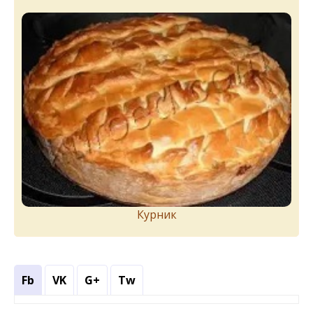
Курник
Fb
VK
G+
Tw