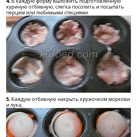
4.
В каждую форму выложить подготовленную
куриную отбивную, слегка посолить и посыпать
перцем или любимыми специями.
5.
Каждую отбивную накрыть кружочком моркови
и лука,