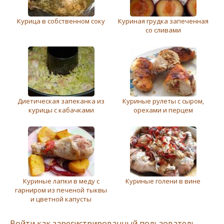
Курица в собственном соку
Куриная грудка запеченная
со сливами
Диетическая запеканка из
Куриные рулеты с сыром,
курицы с кабачками
орехами и перцем
Куриные лапки в меду с
Куриные голени в вине
гарниром из печеной тыквы
и цветной капусты
Войти как зарегистрированный пользователь.