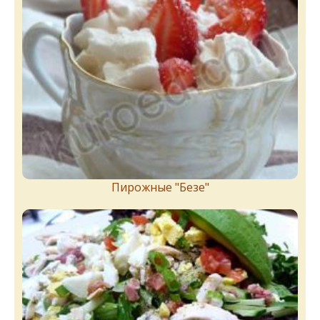
Пирожныe "Бeзe"