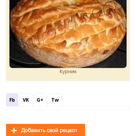
Курник
Fb
VK
G+
Tw