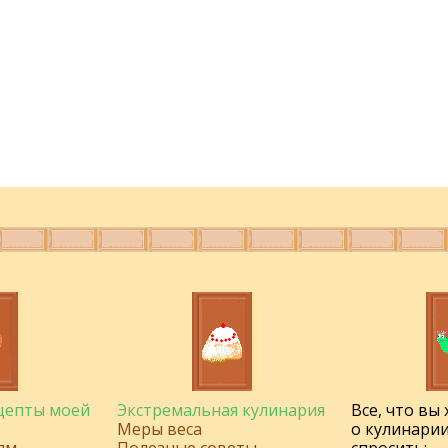
ецепты моей
Экстремальная кулинария
Все, что вы
Меры веса
о кулинарии
ям
Полезные советы
спросить: