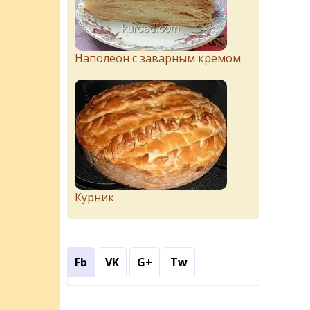
Наполеон с заварным кремом
Курник
Fb
VK
G+
Tw