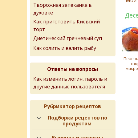
Мои 
Творожная запеканка в
духовке
Дес
Как приготовить Киевский
торт
Диетический гречневый суп
Как солить и вялить рыбу
Печены
тво
Ответы на вопросы
микро
Как изменить логин, пароль и
другие данные пользователя
Рубрикатор рецептов
Подборки рецептов по
продуктам
Выпечка и десерты