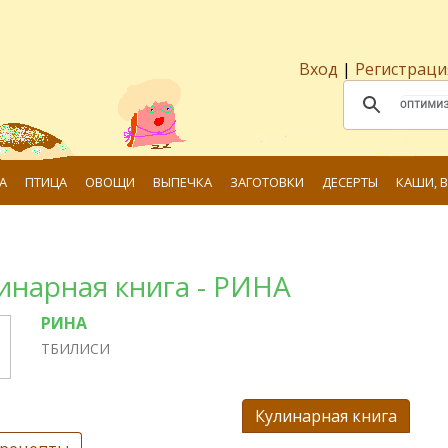
Вход
|
Регистраци
А
ПТИЦА
ОВОЩИ
ВЫПЕЧКА
ЗАГОТОВКИ
ДЕСЕРТЫ
КАШИ, 
инарная книга - РИНА
РИНА
ТБИЛИСИ
Кулинарная книга