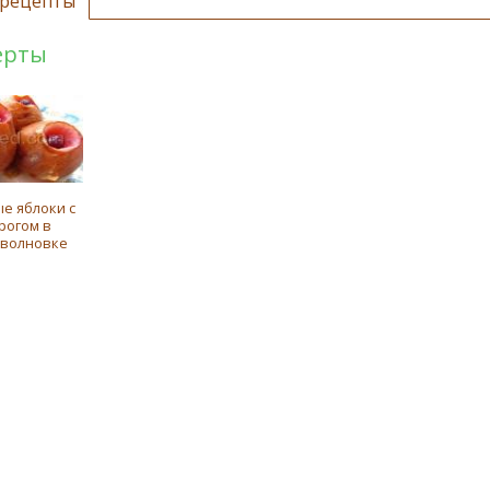
рецепты
ерты
е яблоки с
рогом в
волновке