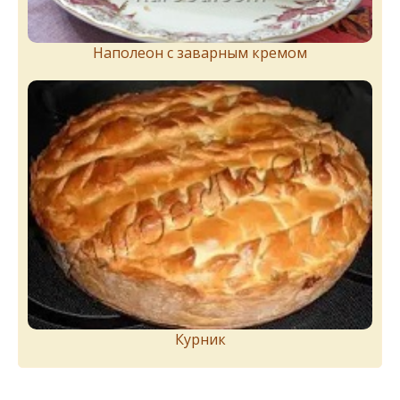
Наполеон с заварным кремом
Курник