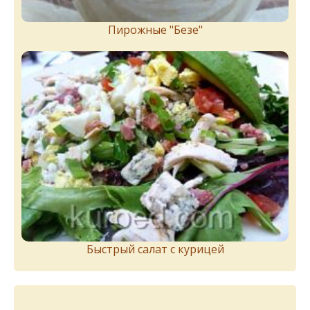
Пирожныe "Бeзe"
Быстрый салат с курицей