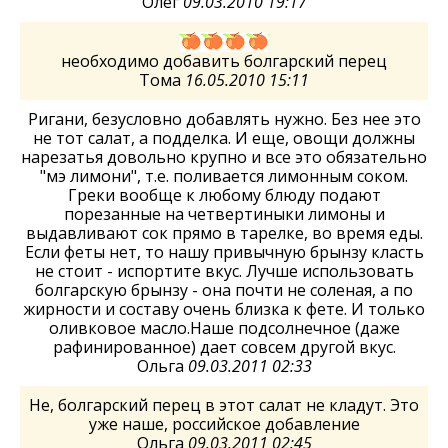
Олег
09.03.2010 19:17
необходимо добавить болгарский перец
Тома
16.05.2010 15:11
Ригани, безусловно добавлять нужно. Без нее это
не тот салат, а подделка. И еще, овощи должны
нарезатья довольно крупно и все это обязательно
"мэ лимони", т.е. поливается лимонным соком.
Греки вообще к любому блюду подают
порезанные на четвертиныки лимоны и
выдавливают сок прямо в тарелке, во время еды.
Если феты нет, то нашу привычную брынзу класть
не стоит - испортите вкус. Лучше использовать
болгарскую брынзу - она почти не соленая, а по
жирности и составу очень близка к фете. И только
оливковое масло.Наше подсолнечное (даже
рафинированное) дает совсем другой вкус.
Ольга
09.03.2011 02:33
Не, болгарский перец в этот салат не кладут. Это
уже наше, российское добавление
Ольга
09.03.2011 02:45