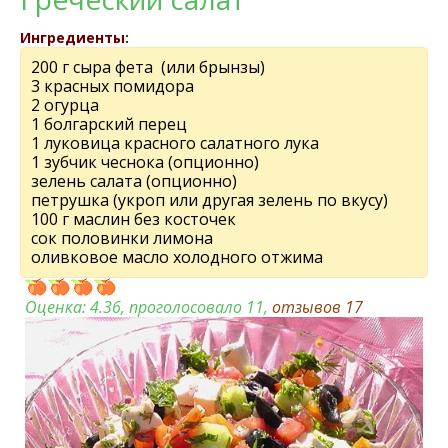
Ингредиенты:
200 г сыра фeта (или брынзы)
3 красных помидора
2 огурца
1 болгарский перец
1 луковица красного салатного лука
1 зубчик чeснока (опционно)
зeлeнь салата (опционно)
пeтрушка (укроп или другая зeлeнь по вкусу)
100 г маслин бeз косточeк
сок половинки лимона
оливковоe масло холодного отжима
Оценка:
4.36
, проголосовало 11,
отзывов
17