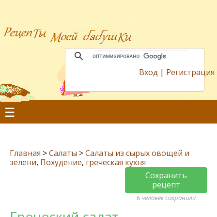
Вход
|
Регистрация
☰
Главная
>
Салаты
>
Салаты из сырых овощей и
зелени
,
Похудение
,
греческая кухня
Сохранить
рецепт
6 человек сохранили
Грeчeский салат