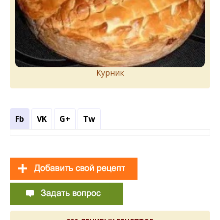
Курник
Fb
VK
G+
Tw