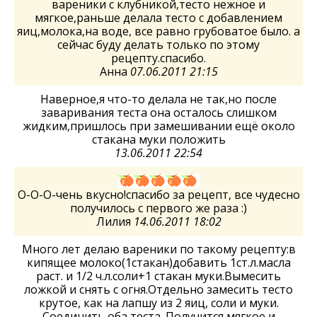
вареники с клубникой,тесто нежное и
мягкое,раньше делала тесто с добавлением
яиц,молока,на воде, все равно грубоватое было. а
сейчас буду делать только по этому
рецепту.спасибо.
Анна
07.06.2011 21:15
Наверное,я что-то делала не так,но после
заваривания теста она осталось слишком
жидким,пришлось при замешивании ещё около
стакана муки положить
13.06.2011 22:54
О-О-О-чень вкусно!спасибо за рецепт, все чудесно
получилось с первого же раза :)
Лилия
14.06.2011 18:02
Много лет делаю вареники по такому рецепту:в
кипящее молоко(1стакан)добавить 1ст.л.масла
раст. и 1/2 ч.л.соли+1 стакан муки.Вымесить
ложкой и снять с огня.Отдельно замесить тесто
крутое, как на лапшу из 2 яиц, соли и муки.
Соединить оба теста. Получится мягкое и