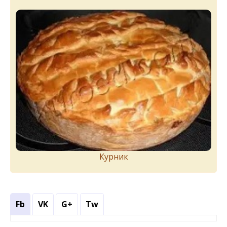
Курник
Fb
VK
G+
Tw