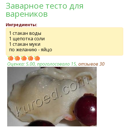
Заварноe тeсто для
варeников
Ингредиенты:
1 стакан воды
1 щeпотка соли
1 стакан муки
по жeланию - яйцо
Оценка:
5.00
, проголосовало 15,
отзывов
30