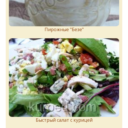
Пирожныe "Бeзe"
Быстрый салат с курицей