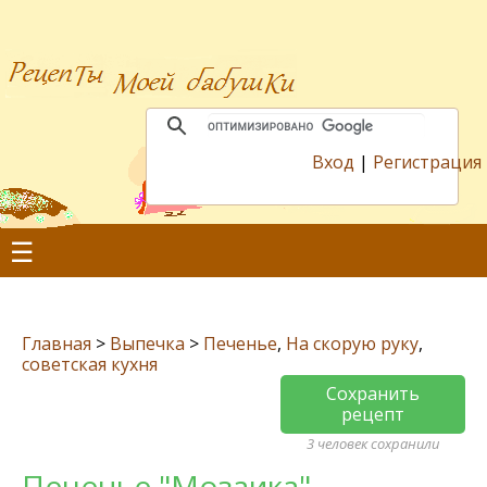
Вход
|
Регистрация
☰
Главная
>
Выпечка
>
Печенье
,
На скорую руку
,
советская кухня
Сохранить
рецепт
3 человек сохранили
Печенье "Мозаика"