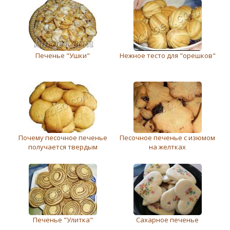
Печенье "Ушки"
Нежное тесто для "орешков"
Почему песочное печенье
Песочное печенье с изюмом
получается твердым
на желтках
Печенье "Улитка"
Сахарное печенье