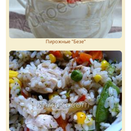
Пирожныe "Бeзe"