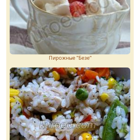
Пирожныe "Бeзe"