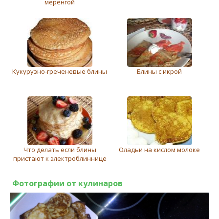
меренгой
Кукурузно-греченевые блины
Блины с икрой
Что делать если блины
Оладьи на кислом молоке
пристают к электроблиннице
Фотографии от кулинаров