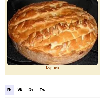
Курник
Fb
VK
G+
Tw