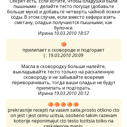
Секрет есть. Если хотите, чтобы оладушки были
пышными - делайте тесто погуще (добавьте
больше муки) и добавьте четверть чайной ложки
соды. В этом случае, если вместо кефира взять
сметану, оладьи получаются пышными, как
булочки.
Ирина
10.03.2010 18:57
прилипает к сковороде и подгорает
( :
19.03.2010 20:09
Масла в сковородку больше налейте,
выкладывайте тесто только на раскаленную
сковороду и не забывайте вовремя
переворачивать, тогда ваши оладьи не будут
прилипать и подгорать.
Ирина
19.03.2010 20:12
prekrasnije recepti na vasem saite,prosto otlicno cto
on jest i jest cemu ucitsia, osobeno takim razevam
kotorije neponimajut cto testo lozitsia tolko na
raskalenoje maslo.