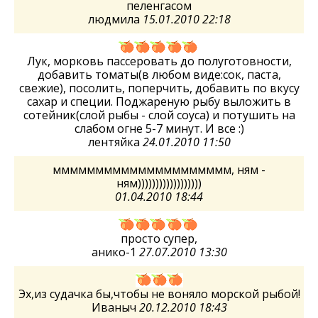
пеленгасом
людмила
15.01.2010 22:18
Лук, морковь пассеровать до полуготовности,
добавить томаты(в любом виде:сок, паста,
свежие), посолить, поперчить, добавить по вкусу
сахар и специи. Поджареную рыбу выложить в
сотейник(слой рыбы - слой соуса) и потушить на
слабом огне 5-7 минут. И все :)
лентяйка
24.01.2010 11:50
ммммммммммммммммммммм, ням -
ням))))))))))))))))))
01.04.2010 18:44
просто супер,
анико-1
27.07.2010 13:30
Эх,из судачка бы,чтобы не воняло морской рыбой!
Иваныч
20.12.2010 18:43