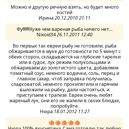
Можно и другую речную взять, но будет много
костей
Ирина
20.12.2010 21:11
Фу!!!!!!!!Хуже чем вареная рыба ничего нет....
Nixoid34
26.11.2011 12:40
Во первых так евреи рыбу не готовили, рыба
обжаривается в муке до готовности по 5 минут с
обеих сторон, складывается на глубокие тарелки
или в судок, лук режим полукольцами и
обжариваем до золотистого цвета, добавляем
томатный соус, немного водички, соль, перец и
главное сахар, чтоб заправка получилась
сладковатой, немного прокипятили и гарячим
выложили на рыбку, дали настояться, и
приступаем к трапезе. Евреи очень любят
жареный лук, они его не жалели в своих блюдах,
попробуйте.
Нюра
18.01.2012 11:27
Нюра,100% вкуснятина. Сама готовлю так любую