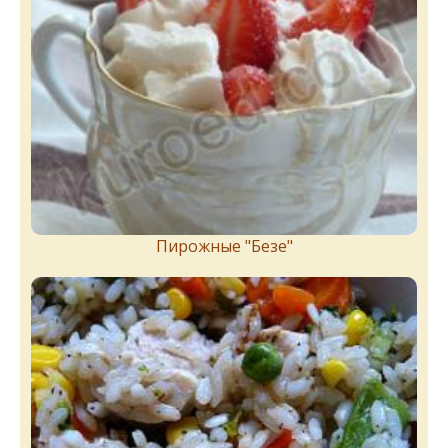
Пирожныe "Бeзe"