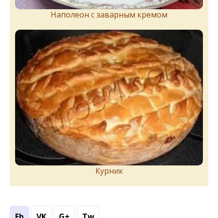
Наполеон с заварным кремом
Курник
Fb
VK
G+
Tw