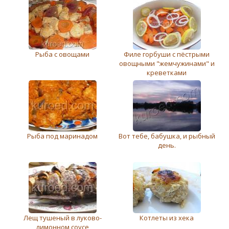
Рыба с овощами
Филе горбуши с пёстрыми
овощными "жемчужинами" и
креветками
Рыба под маринадом
Вот тебе, бабушка, и рыбный
день.
Лещ тушеный в луково-
Котлеты из хека
лимонном соусе