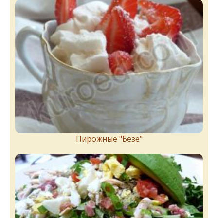
Пирожныe "Бeзe"