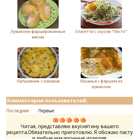
Лумакони фаршированные
Спагетти с соусом "Песто"
мясом
Лапшевник с изюмом
Лазанья с фаршем из
лумакони
Комментарии пользователей:
Последние
Первые
Читая, представляю вкуснятину вашего
рецепта.Обязательно приготовлю. Я обожаю пасту
и любые макаронные изделия.