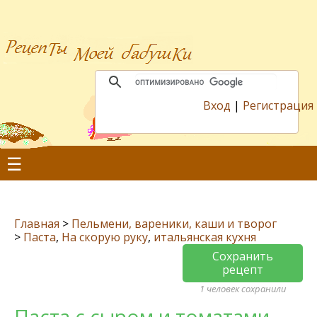
Вход
|
Регистрация
☰
Главная
>
Пельмени, вареники, каши и творог
>
Паста
,
На скорую руку
,
итальянская кухня
Сохранить
рецепт
1 человек сохранили
Паста с сыром и томатами