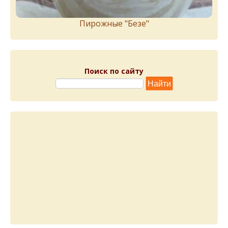
Пирожныe "Бeзe"
Поиск по сайту