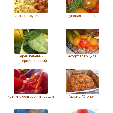
Аджика Грузинская
Суповая заправка
Перец печеный
Ассорти овощное
консервированный
Кетчуп с болгарским перцем
Аджика "Огонек"