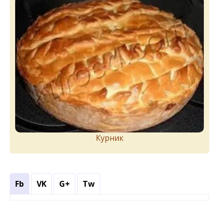
Курник
Fb
VK
G+
Tw