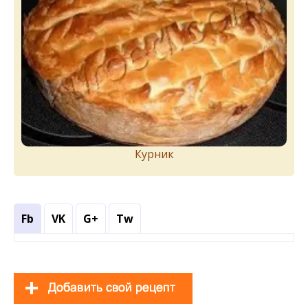
Курник
Fb
VK
G+
Tw