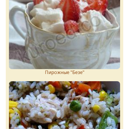
Пирожныe "Бeзe"