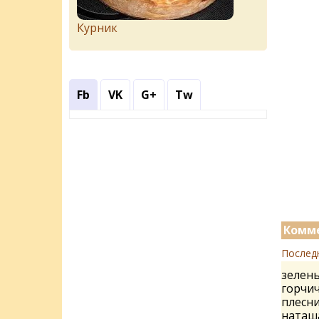
Курник
Fb
VK
G+
Tw
Комме
Послед
зелены
горчи
плесн
наташ