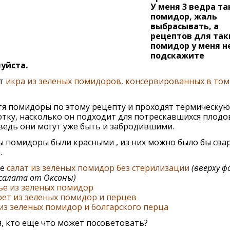
У меня 3 ведра та
помидор, жаль
выбрасывать, а
рецептов для так
помидор у меня н
подскажите
уйста.
ут
икра из зеленых помидоров, консервированных в то
тя помидоры по этому рецепту и проходят термическую
тку, насколько он подходит для потрескавшихся плодов
ведь они могут уже быть и забродившими.
ы помидоры были красными , из них можно было бы сва
п
.
же
салат из зеленых помидор без стерилизации
(вверху 
салата от Оксаны)
ье из зеленых помидор
ет из зеленых помидор и перцев
из зеленых помидор и болгарского перца
, кто еще что может посоветовать?