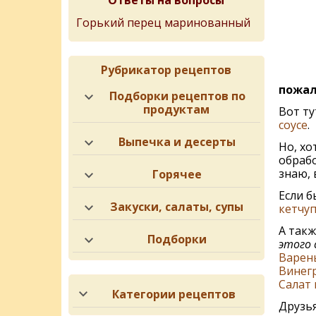
Ответы на вопросы
Горький перец маринованный
Рубрикатор рецептов
пожал
Подборки рецептов по
продуктам
Вот т
соусе
.
Выпечка и десерты
Но, хо
обрабо
знаю, 
Горячее
Если б
Закуски, салаты, супы
кетчу
А так
Подборки
этого 
Варен
Винегр
Салат 
Категории рецептов
Друзья