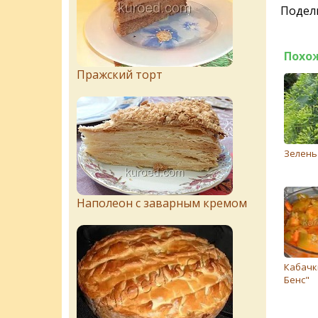
Подели
Похо
Пражский торт
Зелень
Наполеон с заварным кремом
Кабачк
Бенс"