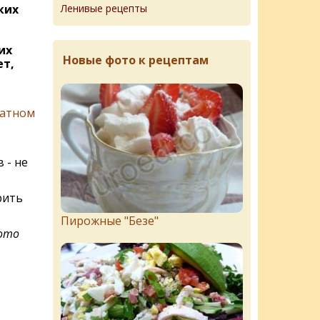
Ленивые рецепты
ких
их
Новые фото к рецептам
ет,
матном
 - не
рить
Пирожныe "Бeзe"
фото