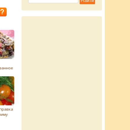
ванное
правка
зиму