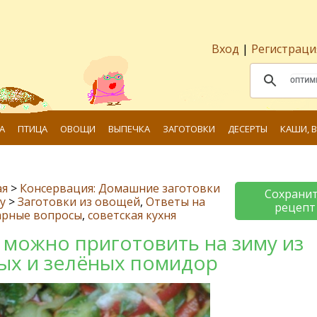
Вход
|
Регистраци
А
ПТИЦА
ОВОЩИ
ВЫПЕЧКА
ЗАГОТОВКИ
ДЕСЕРТЫ
КАШИ, 
ая
>
Консервация: Домашние заготовки
Сохрани
у
>
Заготовки из овощей
,
Ответы на
рецепт
арные вопросы
,
советская кухня
 можно приготовить на зиму из
ых и зелёных помидор