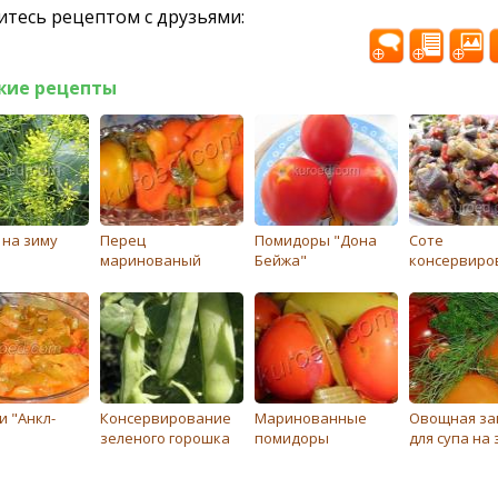
тесь рецептом с друзьями:
жие рецепты
 на зиму
Перец
Помидоры "Дона
Соте
маринованый
Бейжа"
консервиро
и "Анкл-
Консервирование
Маринованные
Овощная за
зеленого горошка
помидоры
для супа на 