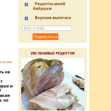
Рецепты моей
бабушки
Вкусная выпечка
290 ЛЕНИВЫХ РЕЦЕПТОВ
я печати
ть на
от
урых и
?
акая-
, но