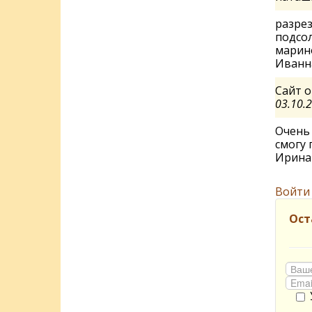
разре
подсо
марино
Иван
Сайт о
03.10.
Очень 
смогу 
Ирин
Войти
Ост