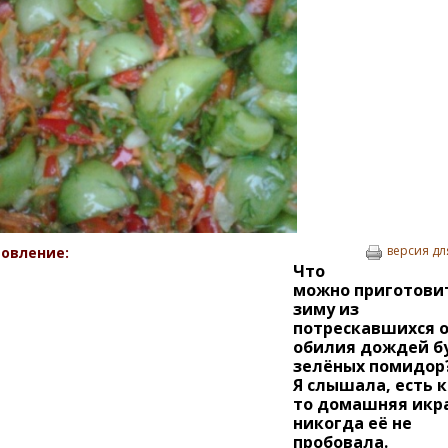
версия дл
овление:
Что
можно приготови
зиму из
потрескавшихся 
обилия дождей б
зелёных помидор
Я слышала, есть к
то домашняя икра
никогда её не
пробовала.