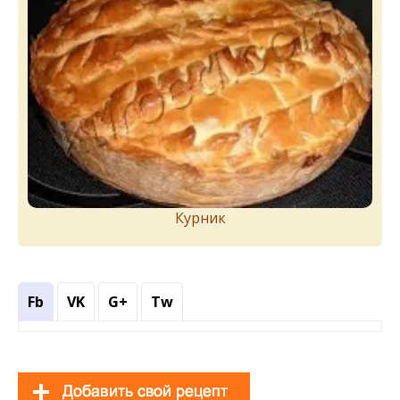
Курник
Fb
VK
G+
Tw