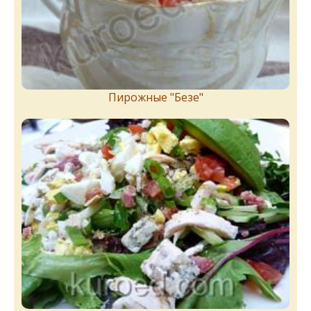
Пирожныe "Бeзe"