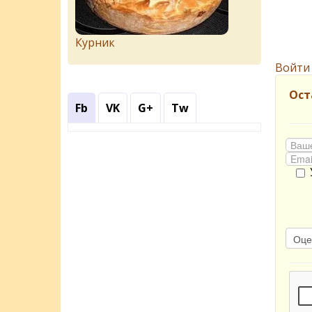
Курник
Войти
Ост
Fb
VK
G+
Tw