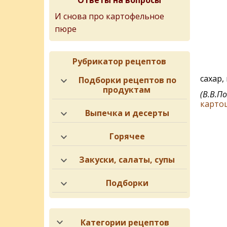
Ответы на вопросы
И снова про картофельное
пюре
Рубрикатор рецептов
сахар,
Подборки рецептов по
продуктам
(В.В.П
карто
Выпечка и десерты
Горячее
Закуски, салаты, супы
Подборки
Категории рецептов