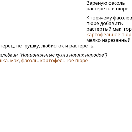
Вареную фасоль
растереть в пюре.
К горячему фасоле
пюре добавить
растертый мак, гор
картофельное пюр
мелко нарезанный 
 перец, петрушку, любисток и растереть.
охлебкин
"Национальные кухни наших народов"
)
шка
,
мак
,
фасоль
,
картофельное пюре