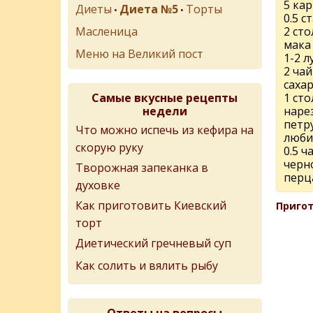
5 ка
Диеты
Диета №5
Торты
•
•
0.5 с
Масленица
2 ст
мака
Меню на Великий пост
1-2 
2 ча
саха
Самые вкусные рецепты
1 ст
недели
наре
петр
Что можно испечь из кефира на
люби
скорую руку
0.5 
черн
Творожная запеканка в
перц
духовке
Как приготовить Киевский
Пригот
торт
Диетический гречневый суп
Как солить и вялить рыбу