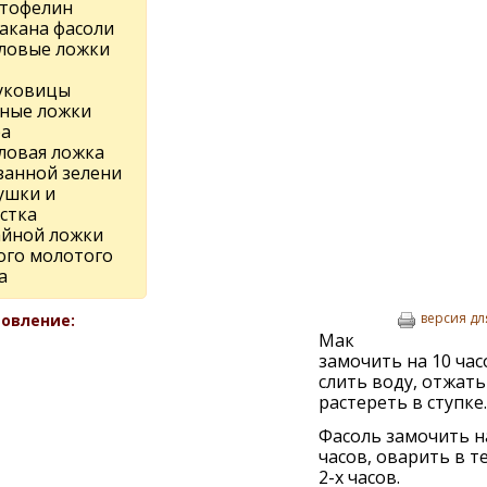
ртофелин
такана фасоли
оловые ложки
луковицы
йные ложки
ра
оловая ложка
занной зелени
ушки и
стка
чайной ложки
ого молотого
а
версия дл
овление:
Мак
замочить на 10 час
слить воду, отжать
растереть в ступке.
Фасоль замочить н
часов, оварить в т
2-х часов.