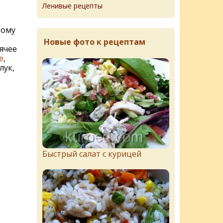
Ленивые рецепты
вому
Новые фото к рецептам
ячее
е
,
лук,
Быстрый салат с курицей