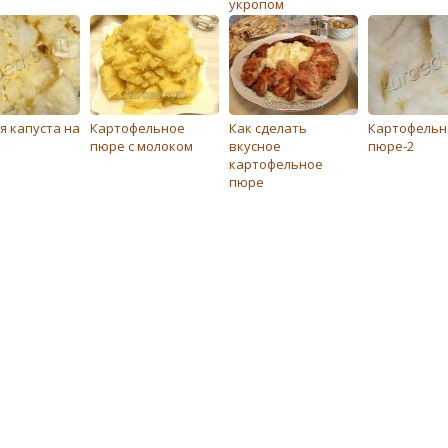
укропом
я капуста на
Картофельное
Как сделать
Картофельн
пюре с молоком
вкусное
пюре-2
картофельное
пюре