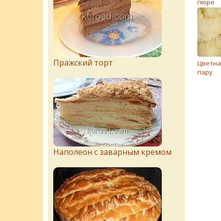
пюре
Пражский торт
Цветна
пару
Наполеон с заварным кремом