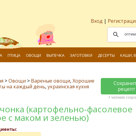
Вход
|
Регистраци
А
ПТИЦА
ОВОЩИ
ВЫПЕЧКА
ЗАГОТОВКИ
ДЕСЕРТЫ
КАШИ, 
ая
>
Овощи
>
Вареные овощи
,
Хорошие
Сохрани
ты на каждый день
,
украинская кухня
рецепт
1 человек сохр
чонка (картофельно-фасолевое
е с маком и зеленью)
диенты: