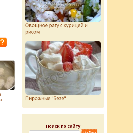
Овощное рагу с курицей и
рисом
е
Пирожныe "Бeзe"
з
Поиск по сайту