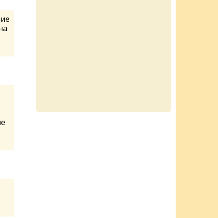
шие
на
ие