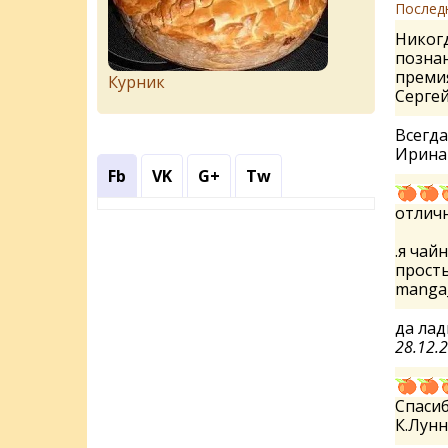
Послед
Никогд
познан
премия!
Курник
Серге
Всегда
Ирин
Fb
VK
G+
Tw
отличн
.я чай
прост
manga
да ла
28.12.
Спасиб
К.Лун