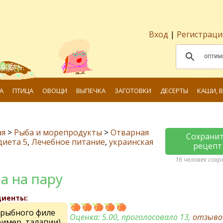
Вход
|
Регистраци
А
ПТИЦА
ОВОЩИ
ВЫПЕЧКА
ЗАГОТОВКИ
ДЕСЕРТЫ
КАШИ, 
ая
>
Рыба и морепродукты
>
Отварная
Сохрани
диета 5
,
Лечебное питание
,
украинская
рецепт
16 человек сох
а на пару
диенты:
 рыбного филе
Оценка:
5.00
, проголосовало 13,
отзыв
ример, талапии)