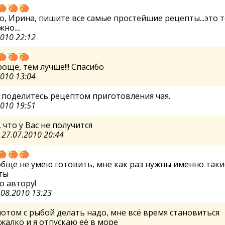
о, Ирина, пишите все самые простейшие рецепты...это т
но....
2010 22:12
още, тем лучше!!! Спасибо
2010 13:04
 поделитесь рецептом приготовления чая.
2010 19:51
 что у Вас не получится
а
27.07.2010 20:44
обще не умею готовить, мне как раз нужны именно таки
ты
о автору!
.08.2010 13:23
потом с рыбой делать надо, мне всё время становиться
жалко и я отпускаю её в море