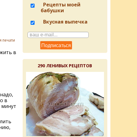
Рецепты моей
бабушки
Вкусная выпечка
я печати
жить в
290 ЛЕНИВЫХ РЕЦЕПТОВ
надо,
о в
5 минут
лить
анию,