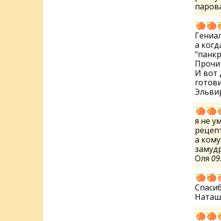
паров
Гениал
а когд
"панкр
Прочит
И вот 
готови
Эльви
я не у
рецеп
а кому
замуд
Оля
09
Спасиб
Ната