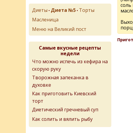
соль
Диеты
Диета №5
Торты
масло
•
•
Масленица
Выход
порц
Меню на Великий пост
Пригот
Самые вкусные рецепты
недели
Что можно испечь из кефира на
скорую руку
Творожная запеканка в
духовке
Как приготовить Киевский
торт
Диетический гречневый суп
Как солить и вялить рыбу