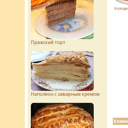
Холоде
Пражский торт
Наполеон с заварным кремом
Комме