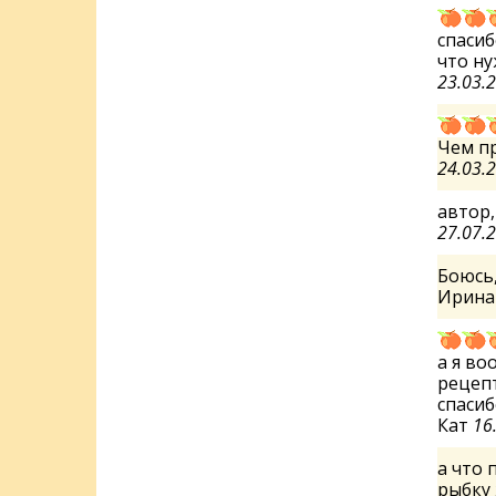
спасиб
что нуж
23.03.
Чем пр
24.03.
автор,
27.07.
Боюсь,
Ирин
а я во
рецеп
спасиб
Кат
16
а что 
рыбку 