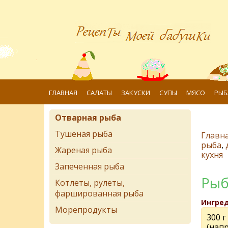
ГЛАВНАЯ
САЛАТЫ
ЗАКУСКИ
СУПЫ
МЯСО
РЫБ
Отварная рыба
Тушеная рыба
Главн
рыба
,
Жареная рыба
кухня
Запеченная рыба
Рыб
Котлеты, рулеты,
фаршированная рыба
Ингре
Морепродукты
300 г
(нап