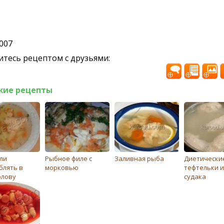
2007
тесь рецептом с друзьями:
жие рецепты
ли
Рыбное филе с
Заливная рыба
Диетически
блять в
морковью
тефтельки и
олову
судака