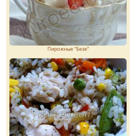
Пирожныe "Бeзe"