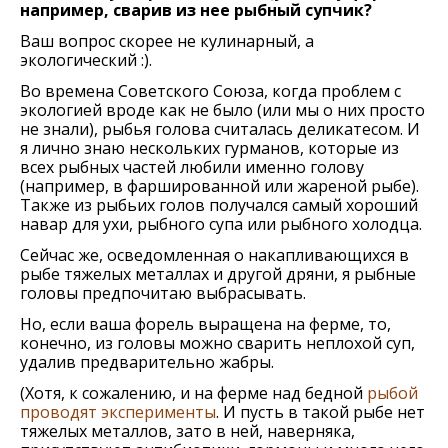
например, сварив из нее рыбный супчик?
Ваш вопрос скорее не кулинарный, а
экологический :).
Во времена Советского Союза, когда проблем с
экологией вроде как не было (или мы о них просто
не знали), рыбья голова считалась деликатесом. И
я лично знаю нескольких гурманов, которые из
всех рыбных частей любили именно голову
(например, в фаршированной или жареной рыбе).
Также из рыбьих голов получался самый хороший
навар для ухи, рыбного супа или рыбного холодца.
Сейчас же, осведомленная о накапливающихся в
рыбе тяжелых металлах и другой дряни, я рыбные
головы предпочитаю выбрасывать.
Но, если ваша форель выращена на ферме, то,
конечно, из головы можно сварить неплохой суп,
удалив предварительно жабры.
(Хотя, к сожалению, и на ферме над бедной
рыбой
проводят эксперименты
. И пусть в такой рыбе нет
тяжелых металлов, зато в ней, наверняка,