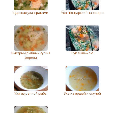
Царская уха с раками
Уха "по-царски" на костре
Быстрый рыбный суп из
Суп з кількою
форели
Уха из речной рыбы
Уха из ершей и окуней