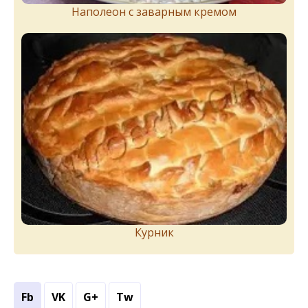
Наполеон с заварным кремом
Курник
Fb
VK
G+
Tw