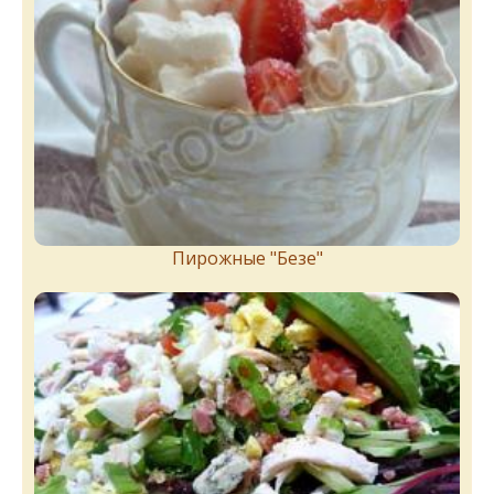
Пирожныe "Бeзe"