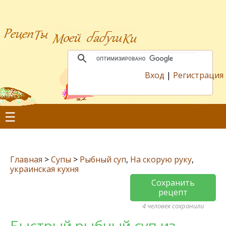
Вход
|
Регистрация
☰
Главная
>
Супы
>
Рыбный суп
,
На скорую руку
,
украинская кухня
Сохранить
рецепт
4 человек сохранили
Быстрый рыбный суп из