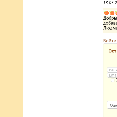
13.05.
Добрый
добави
Людм
Войти
Ост