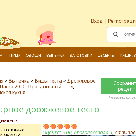
Вход
|
Регистраци
А
ПТИЦА
ОВОЩИ
ВЫПЕЧКА
ЗАГОТОВКИ
ДЕСЕРТЫ
КАШИ, 
ая
>
Выпечка
>
Виды теста
>
Дрожжевое
Сохрани
Пасха 2020
,
Праздничный стол
,
рецепт
ская кухня
1 человек сохр
арное дрожжевое тесто
диенты:
1 столовых
Оценка:
5.00
, проголосовало 3,
отзыво
 муки (с