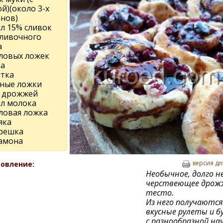
й)(около 3-х
анов)
мл 15% сливок
сливочного
а
оловых ложек
ра
лтка
йные ложки
х дрожжей
мл молока
оловая ложка
яка
орешка
амона
версия дл
овление:
Необычное, долго н
черствеющее дрож
тесто.
Из него получаются
вкусные рулеты и б
с разнообразной на