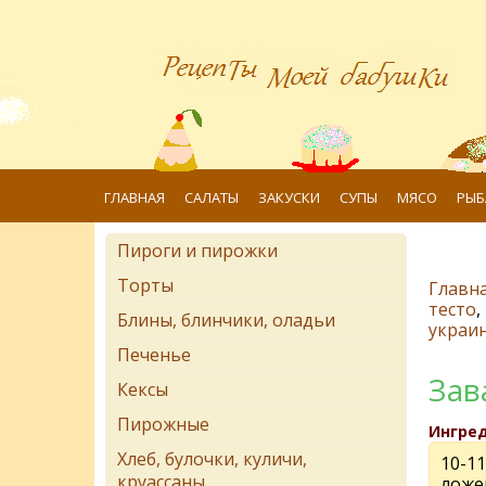
ГЛАВНАЯ
САЛАТЫ
ЗАКУСКИ
СУПЫ
МЯСО
РЫБ
Пироги и пирожки
Торты
Главн
тесто
,
Блины, блинчики, оладьи
украин
Печенье
Зав
Кексы
Пирожные
Ингре
Хлеб, булочки, куличи,
10-1
круассаны
ложек