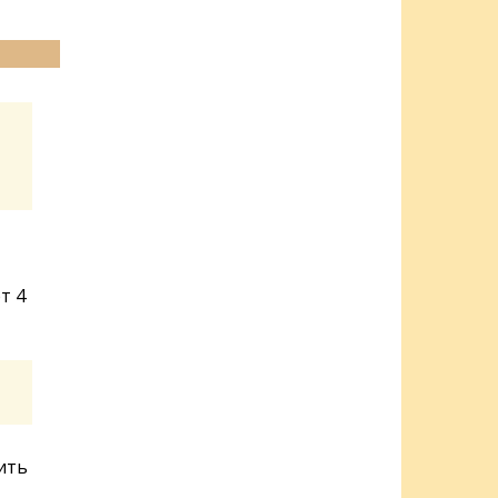
т 4
ить