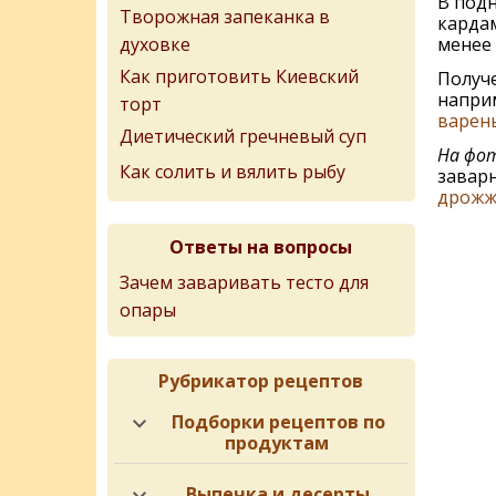
В подн
Творожная запеканка в
кардам
менее 
духовке
Как приготовить Киевский
Получ
напри
торт
варен
Диетический гречневый суп
На фот
Как солить и вялить рыбу
заварн
дрожж
Ответы на вопросы
Зачем заваривать тесто для
опары
Рубрикатор рецептов
Подборки рецептов по
продуктам
Выпечка и десерты