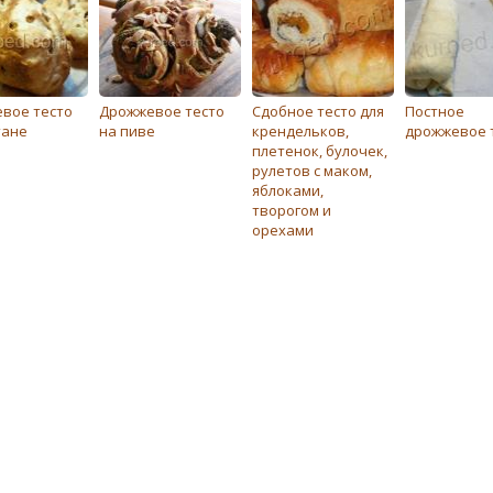
вое тесто
Дрожжевое тесто
Сдобное тесто для
Постное
тане
на пиве
крендельков,
дрожжевое 
плетенок, булочек,
рулетов с маком,
яблоками,
творогом и
орехами