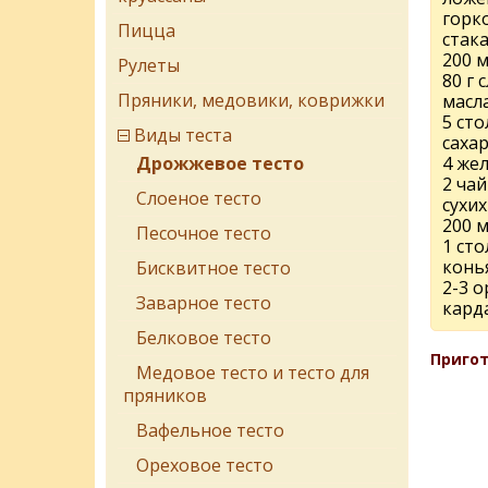
горко
Пицца
стак
200 
Рулеты
80 г 
Пряники, медовики, коврижки
масл
5 ст
Виды теста
саха
Дрожжевое тесто
4 же
2 ча
Cлоеное тесто
сухи
200 
Песочное тесто
1 ст
конь
Бисквитное тесто
2-3 
Заварное тесто
кард
Белковое тесто
Пригот
Медовое тесто и тесто для
пряников
Вафельное тесто
Ореховое тесто