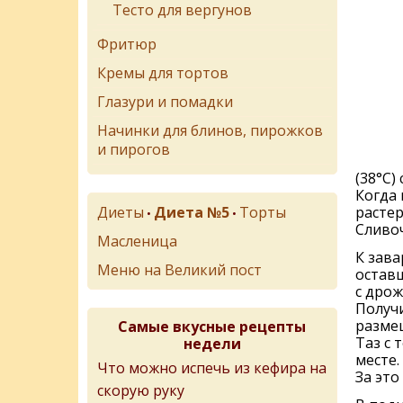
Тесто для вергунов
Фритюр
Кремы для тортов
Глазури и помадки
Начинки для блинов, пирожков
и пирогов
(38°C)
Когда 
расте
Диеты
Диета №5
Торты
•
•
Сливоч
Масленица
К зава
Меню на Великий пост
оставш
с дро
Получи
размеш
Самые вкусные рецепты
Таз с 
недели
месте.
Что можно испечь из кефира на
За это
скорую руку