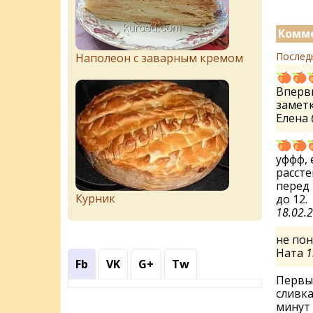
Комме
Послед
Наполеон с заварным кремом
Впервы
заметк
Елена
уффф, 
рассте
перед 
Курник
до 12.
18.02.
не пон
Ната
1
Fb
VK
G+
Tw
Первы
сливка
минут 