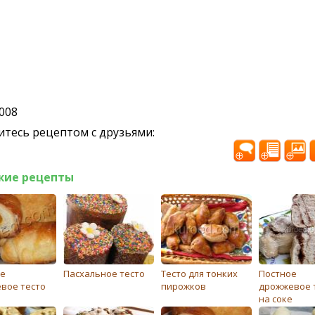
2008
тесь рецептом с друзьями:
жие рецепты
е
Пасхальное тесто
Тесто для тонких
Постное
вое тесто
пирожков
дрожжевое 
на соке