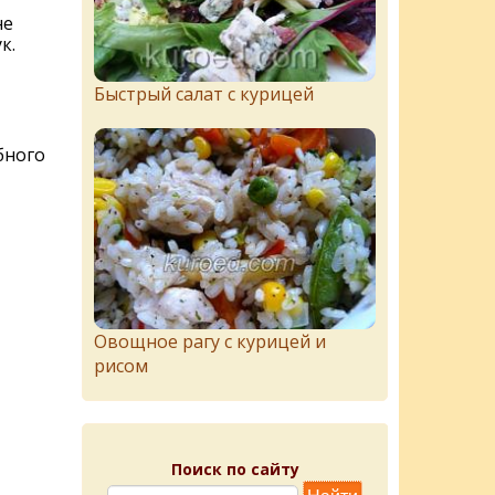
не
к.
Быстрый салат с курицей
бного
Овощное рагу с курицей и
рисом
Поиск по сайту