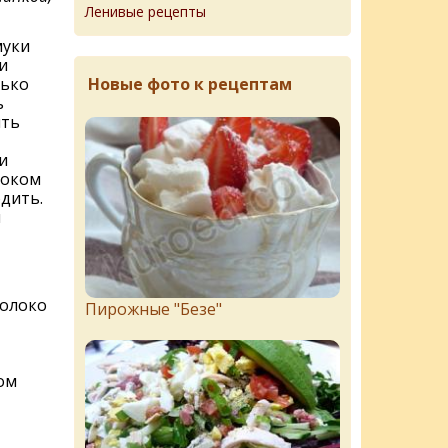
Ленивые рецепты
муки
и
Новые фото к рецептам
нько
ь
ить
и
локом
одить.
и
молоко
Пирожныe "Бeзe"
ом