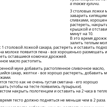
а также куличи.
3 столовых ложки 
заварить кипящим
сливками, хороше
растереть, накрыт
крышкой и отстав
минут на 10.
В это время дрожж
залить теплым мо
 с 1 столовой ложкой сахара, растереть и оставить подх
на молоке появится пена - все хорошенько размешать 
реть оставшиеся комочки дрожжей.
ное масло растопить.
ренной муке добавить растопленное сливочное масло,
ийся сахар, желтки - все хорошо растереть, добавить 
жжами.
тся тесто как не очень густая сметана - его хорошо
ать (чтобы на тесте появились пузырьки).
тестом накрыть полотенцем и оставить на 2 часа в тепл
 время тесто должно подняться не меньше чем в 2 раза.