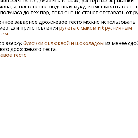
явшееся тесто добавить коньяк, растертые зернышки
она, и, постепенно подсыпая муку, вымешивать тесто 
получаса до тех пор, пока оно не станет отставать от ру
енное заварное дрожжевое тесто можно использовать,
мер, для приготовления
рулета с маком и брусничным
ьем
.
о вверху:
булочки с клюквой и шоколадом
из менее сдо
ого дрожжевого теста.
евое тесто