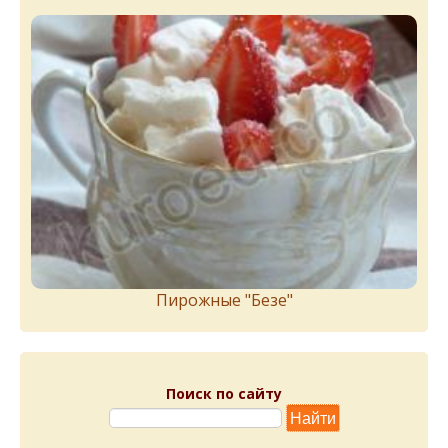
Пирожныe "Бeзe"
Поиск по сайту