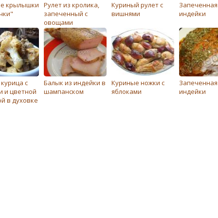
е крылышки
Рулет из кролика,
Куриный рулет с
Запеченная
чки"
запеченный с
вишнями
индейки
овощами
 курица с
Балык из индейки в
Куриные ножки с
Запеченная
и и цветной
шампанском
яблоками
индейки
ой в духовке