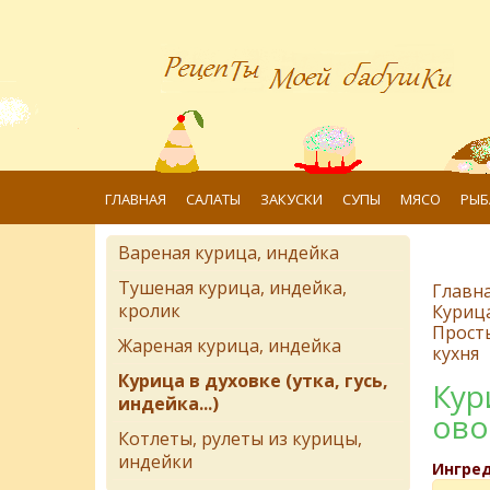
ГЛАВНАЯ
САЛАТЫ
ЗАКУСКИ
СУПЫ
МЯСО
РЫБ
Вареная курица, индейка
Тушеная курица, индейка,
Главн
кролик
Курица 
Прост
Жареная курица, индейка
кухня
Курица в духовке (утка, гусь,
Кур
индейка...)
ов
Котлеты, рулеты из курицы,
индейки
Ингре