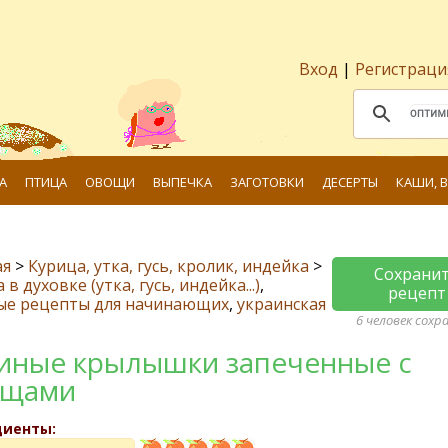
Вход
|
Регистраци
А
ПТИЦА
ОВОЩИ
ВЫПЕЧКА
ЗАГОТОВКИ
ДЕСЕРТЫ
КАШИ, 
ая
>
Курица, утка, гусь, кролик, индейка
>
Сохрани
в духовке (утка, гусь, индейка...)
,
рецепт
ые рецепты для начинающих
,
украинская
6 человек сохр
иные крылышки запеченные с
ощами
диенты: