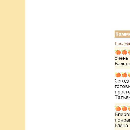
Комме
Послед
очень 
Вален
Сегодн
готови
просто
Татья
Впервы
понрав
Елена