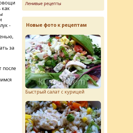
 овощи
Ленивые рецепты
 как
ы
и
Новые фото к рецептам
лук -
ленью,
ать за
т после
шимся
Быстрый салат с курицей