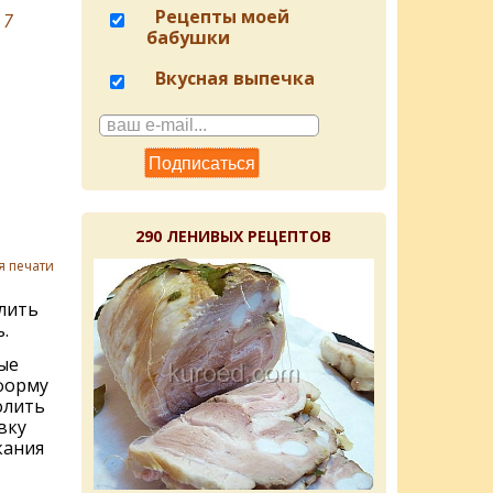
Рецепты моей
в
7
бабушки
Вкусная выпечка
290 ЛЕНИВЫХ РЕЦЕПТОВ
я печати
лить
.
ые
форму
олить
вку
кания