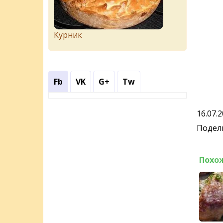
Курник
Fb
VK
G+
Tw
16.07.
Подели
Похо