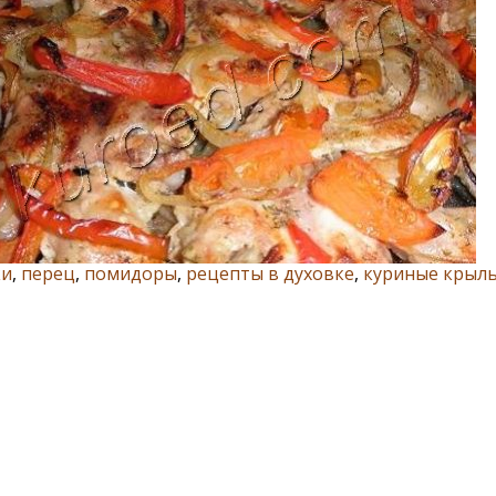
ки
,
перец
,
помидоры
,
рецепты в духовке
,
куриные крыл