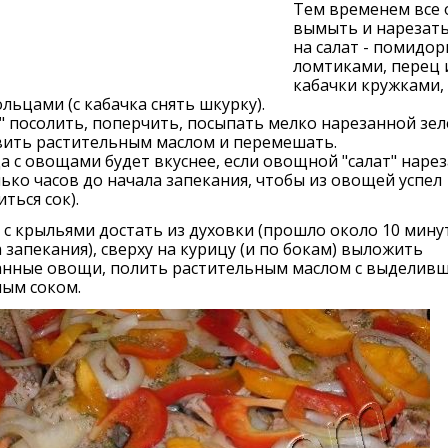
Тем временем все
вымыть и нарезать
на салат - помидор
ломтиками, перец 
кабачки кружками, 
льцами (с кабачка снять шкурку).
" посолить, поперчить, посыпать мелко нарезанной зе
вить растительным маслом и перемешать.
а с овощами будет вкуснее, если овощной "салат" нарез
ько часов до начала запекания, чтобы из овощей успел
ться сок).
с крыльями достать из духовки (прошло около 10 мину
 запекания), сверху на курицу (и по бокам) выложить
анные овощи, полить растительным маслом с выделив
ым соком.