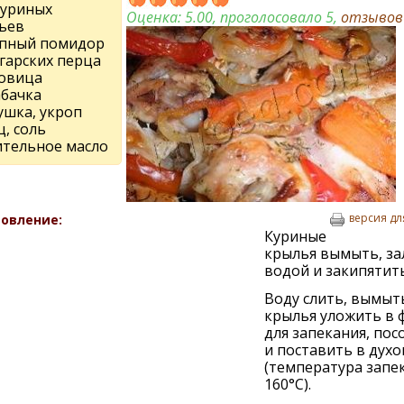
куриных
Оценка:
5.00
, проголосовало 5,
отзыво
ьев
упный помидор
лгарских перца
ковица
абачка
ушка, укроп
, соль
ительное масло
версия дл
овление:
Куриные
крылья вымыть, за
водой и закипятить
Воду слить, вымыт
крылья уложить в 
для запекания, пос
и поставить в духо
(температура запе
160°С).