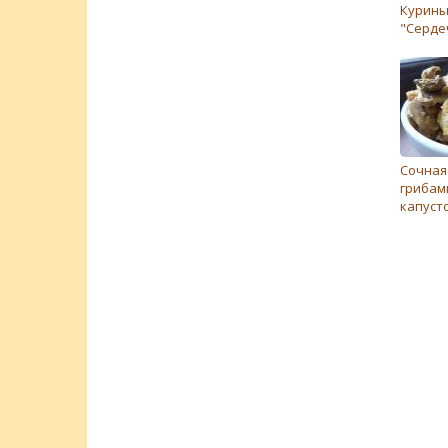
Курины
"Серде
Сочная
грибам
капуст