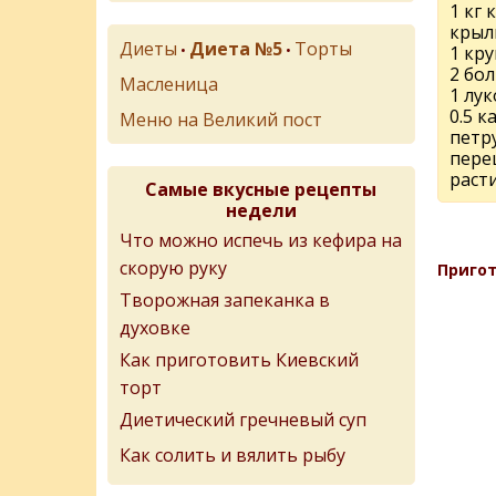
1 кг 
крыл
Диеты
Диета №5
Торты
•
•
1 кр
2 бо
Масленица
1 лу
0.5 к
Меню на Великий пост
петр
перец
раст
Самые вкусные рецепты
недели
Что можно испечь из кефира на
скорую руку
Пригот
Творожная запеканка в
духовке
Как приготовить Киевский
торт
Диетический гречневый суп
Как солить и вялить рыбу