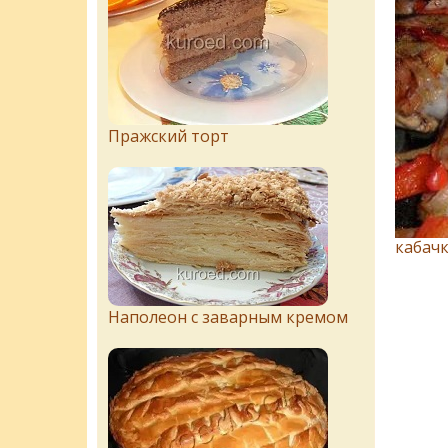
Пражский торт
кабач
Наполеон с заварным кремом