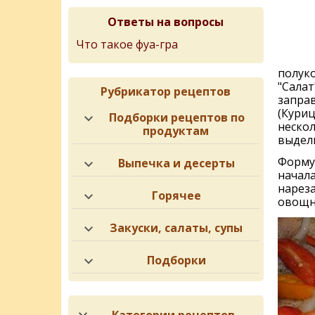
Ответы на вопросы
Что такое фуа-гра
полуко
"Салат
Рубрикатор рецептов
запра
(Куриц
Подборки рецептов по
нескол
продуктам
выдели
Форму 
Выпечка и десерты
начала
нарез
Горячее
овощн
Закуски, салаты, супы
Подборки