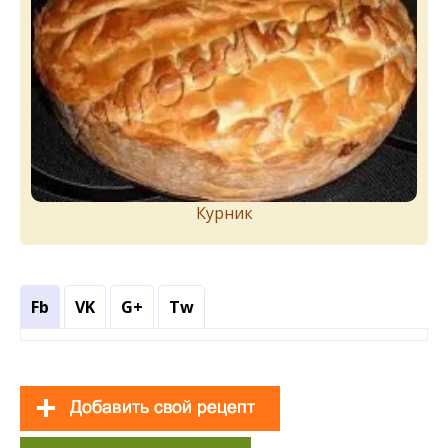
Курник
Fb
VK
G+
Tw