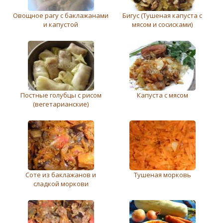
Овощное рагу с баклажанами
Бигус (Тушеная капуста с
и капустой
мясом и сосисками)
Постные голубцы с рисом
Капуста с мясом
(вегетарианские)
Соте из баклажанов и
Тушеная морковь
сладкой моркови