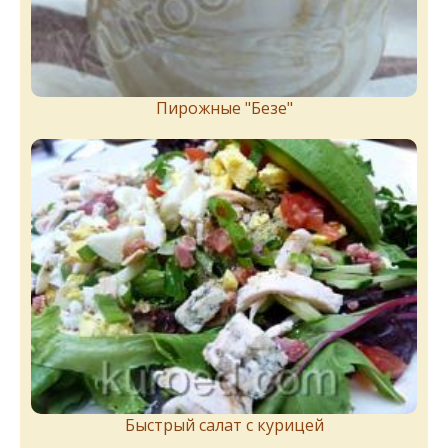
Пирожныe "Бeзe"
Быстрый салат с курицей