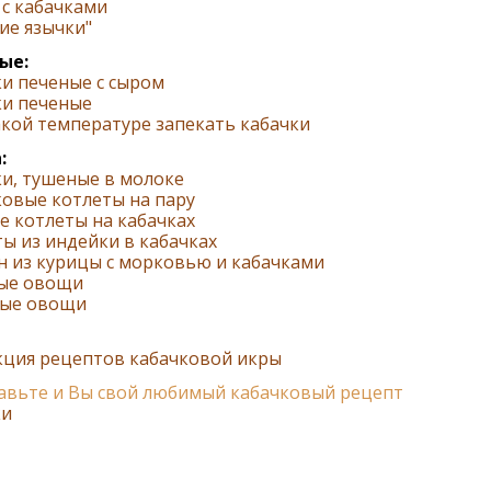
с кабачками
ие язычки"
ые:
и печеные с сыром
ки печеные
кой температуре запекать кабачки
:
и, тушеные в молоке
овые котлеты на пару
 котлеты на кабачках
ы из индейки в кабачках
н из курицы с морковью и кабачками
ые овощи
ые овощи
кция рецептов кабачковой икры
вьте и Вы свой любимый кабачковый рецепт
ки