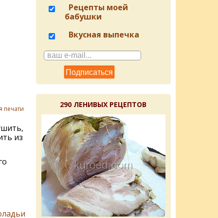
Рецепты моей
бабушки
Вкусная выпечка
290 ЛЕНИВЫХ РЕЦЕПТОВ
я печати
ушить,
ить из
го
оладьи