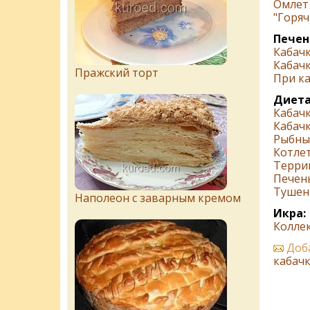
Омлет 
"Горяч
Печен
Кабачк
Кабач
Пражский торт
При ка
Диета
Кабачк
Кабачк
Рыбные
Котлет
Терри
Печен
Тушен
Наполеон с заварным кремом
Икра:
Колле
Доба
кабач