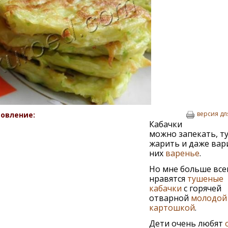
версия дл
овление:
Кабачки
можно запекать, т
жарить и даже вар
них
варенье
.
Но мне больше все
нравятся
тушеные
кабачки
с горячей
отварной
молодой
картошкой
.
Дети очень любят