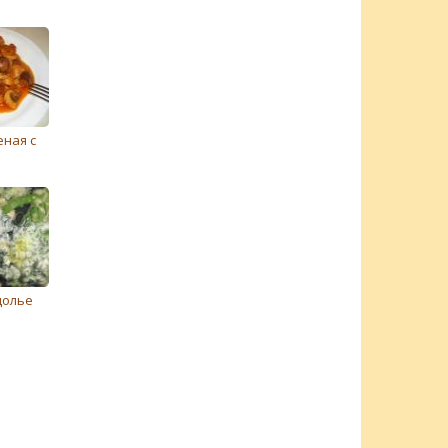
ная с
долье