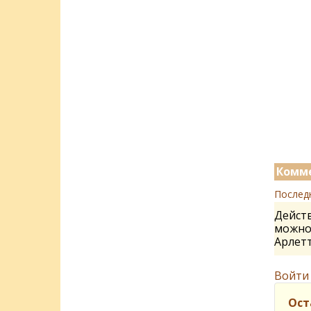
Комме
Послед
Действ
можно 
Арлет
Войти
Ост