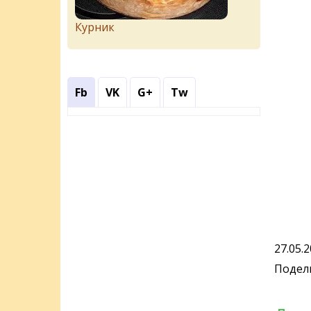
Курник
Fb
VK
G+
Tw
27.05.
Подели