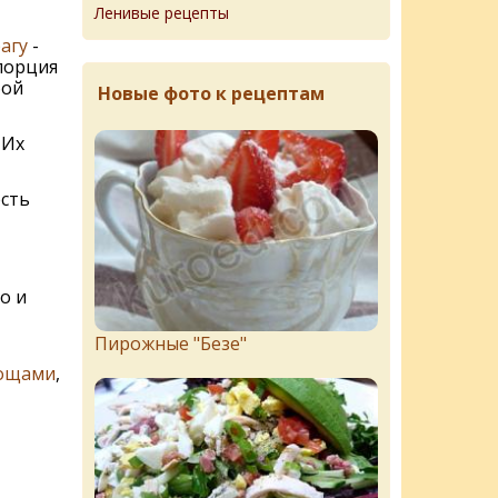
Ленивые рецепты
агу
-
порция
бой
Новые фото к рецептам
 Их
есть
о и
Пирожныe "Бeзe"
вощами
,