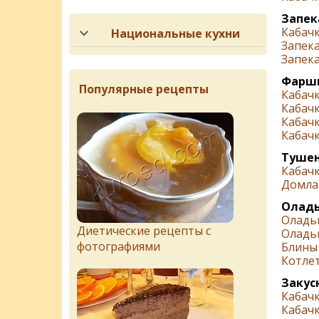
Запек
Кабачк
Национальные кухни
Запека
Запек
Фарши
Популярные рецепты
Кабач
Кабач
Кабач
Кабач
Тушен
Кабач
Домла
Оладь
Оладьи
Диетические рецепты с
Оладьи
фотографиями
Блины 
Котлет
Закус
Кабачк
Кабач