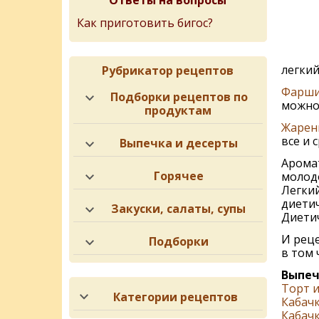
Ответы на вопросы
Как приготовить бигос?
легкий
Рубрикатор рецептов
Фарши
Подборки рецептов по
можно
продуктам
Жарен
все и с
Выпечка и десерты
Арома
Горячее
молодо
Легки
диетич
Закуски, салаты, супы
Диети
И рец
Подборки
в том 
Выпеч
Торт 
Категории рецептов
Кабачк
Кабачк