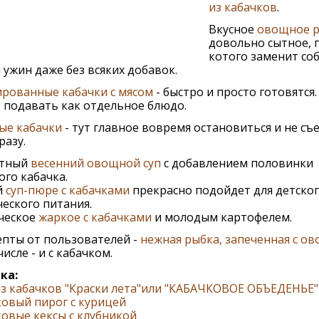
из кабачков
.
Вкусное
овощное р
довольно сытное, 
котого заменит со
 ужин даже без всяких добавок.
рованные кабачки с мясом
- быстро и просто готовятся.
 подавать как отдельное блюдо.
ые кабачки
- тут главное вовремя остановиться и не съ
разу.
тный
весенний овощной суп
с добавлением половинки
го кабачка.
й
суп-пюре с кабачками
прекрасно подойдет для детског
еского питания.
ческое
жаркое с кабачками
и молодым картофелем.
епты от пользователей -
нежная рыбка, запеченная с о
числе - и с кабачком.
ка:
из кабачков "Краски лета"или "КАБАЧКОВОЕ ОБЪЕДЕНЬЕ"
овый пирог с курицей
овые кексы с клубникой