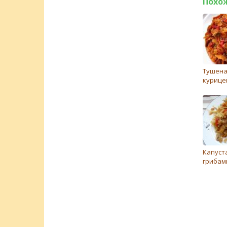
Похо
Тушена
курице
Капуст
грибам