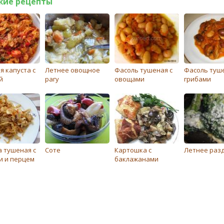
жие рецепты
я капуста с
Летнее овощное
Фасоль тушеная с
Фасоль туше
й
рагу
овощами
грибами
а тушеная с
Соте
Картошка с
Летнее раз
и и перцем
баклажанами