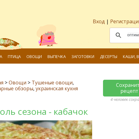
Вход
|
Регистраци
А
ПТИЦА
ОВОЩИ
ВЫПЕЧКА
ЗАГОТОВКИ
ДЕСЕРТЫ
КАШИ, 
ая
>
Овощи
>
Тушеные овощи
,
Сохрани
арные обзоры
,
украинская кухня
рецепт
4 человек сохр
оль сезона - кабачок