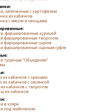
анки:
и, запеченные с картофелем
нка из кабачков
анка с мясом и овощами
рованные:
ки, фаршированные курицей
ки фаршированные творогом
ки фаршированные сыром
ки фаршированные сырным суфле
ые:
ки тушеные "Объедение"
ма
и:
 из кабачков с орехами
 из кабачков с овсянкой
из кабачков с творогом
ы из кабачков
ки:
и в кляре
ки под майонезом