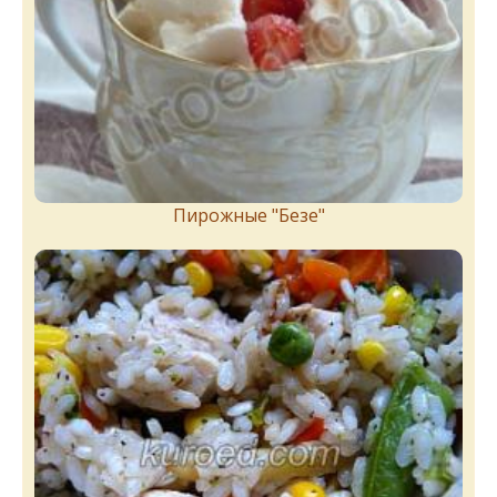
Пирожныe "Бeзe"