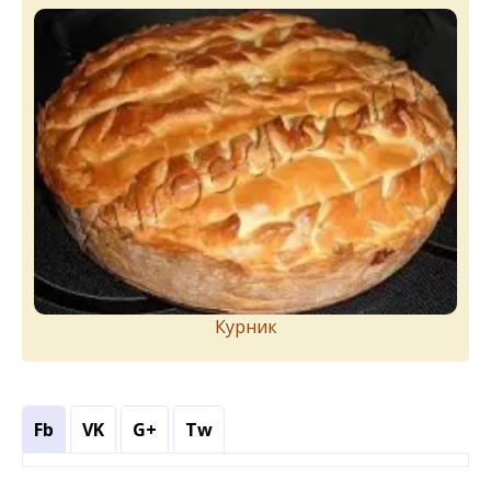
Курник
Fb
VK
G+
Tw