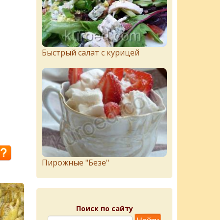
Быстрый салат с курицей
Пирожныe "Бeзe"
Поиск по сайту