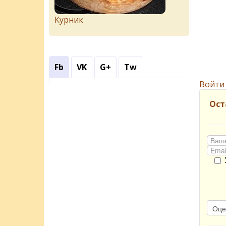
Курник
Fb
VK
G+
Tw
Войти
Ост