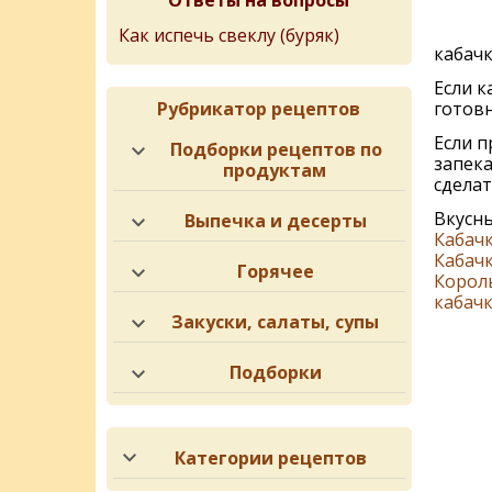
Ответы на вопросы
Как испечь свеклу (буряк)
кабачк
Если к
готовн
Рубрикатор рецептов
Если п
Подборки рецептов по
запека
продуктам
сделат
Вкусны
Выпечка и десерты
Кабачк
Кабач
Горячее
Король
кабач
Закуски, салаты, супы
Подборки
Категории рецептов