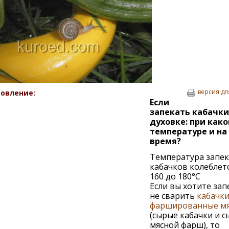
версия дл
овление:
Если
запекать кабачки
духовке: при како
температуре и на
время?
Температура запек
кабачков колеблетс
160 до 180°С
Если вы хотите запе
не сварить
кабачк
фаршированные м
(сырые кабачки и с
мясной фарш), то