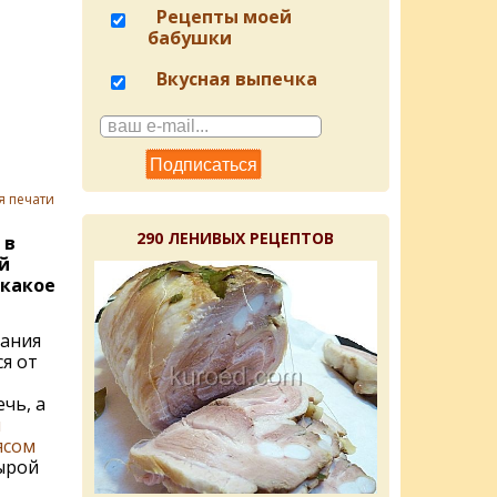
Рецепты моей
бабушки
Вкусная выпечка
я печати
290 ЛЕНИВЫХ РЕЦЕПТОВ
 в
й
 какое
ания
я от
чь, а
и
ясом
ырой