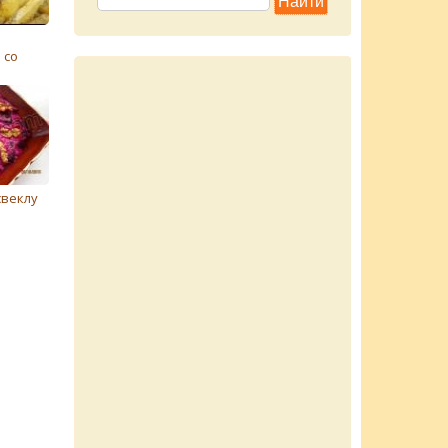
 со
свеклу