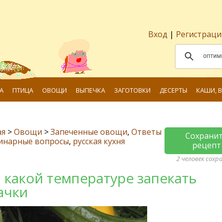
Вход
|
Регистраци
А
ПТИЦА
ОВОЩИ
ВЫПЕЧКА
ЗАГОТОВКИ
ДЕСЕРТЫ
КАШИ, 
ая
>
Овощи
>
Запеченные овощи
,
Ответы
Сохрани
линарные вопросы
,
русская кухня
рецепт
2 человек сохр
 какой температуре запекать
ачки