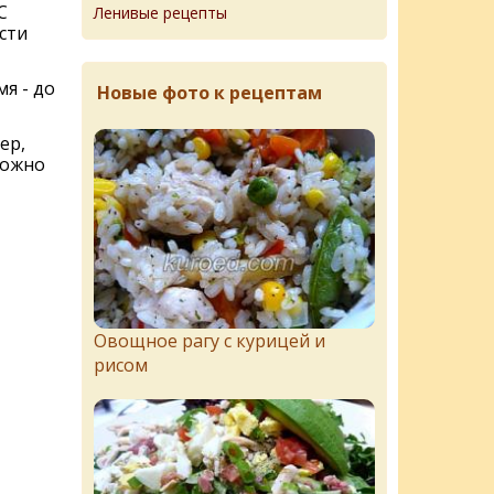
С
Ленивые рецепты
сти
я - до
Новые фото к рецептам
ер,
можно
Овощное рагу с курицей и
рисом