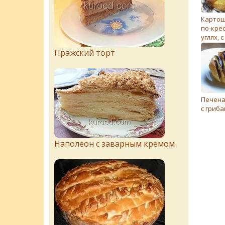
Картош
по-крес
углях, 
Пражский торт
Печена
с гриб
Наполеон с заварным кремом