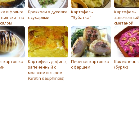
ка в фольге
Брокколи в духовке
Картофель
Картофель
тьянски - на
с сухарями
"Зубатка"
запеченный
с салом
сметаной
я картошка
Картофель дофинэ,
Печеная картошка
Как испечь 
ами
запеченный с
с фаршем
(буряк)
молоком и сыром
(Gratin dauphinois)