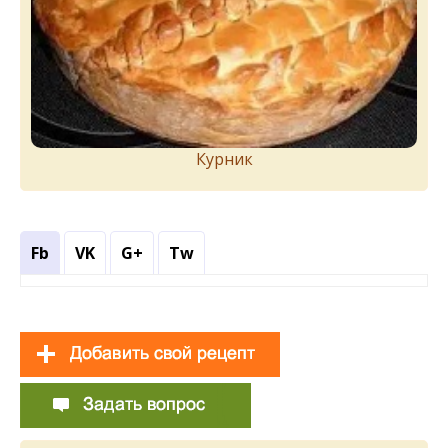
Курник
Fb
VK
G+
Tw