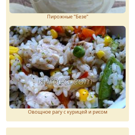
Пирожныe "Бeзe"
Овощное рагу с курицей и рисом