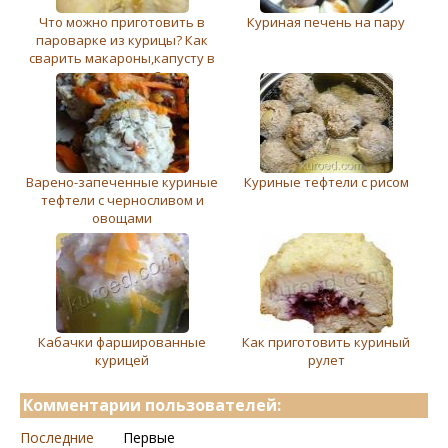
Что можно приготовить в
Куриная печень на пару
пароварке из курицы? Как
сварить макароны,капусту в
пароварке?
Варено-запеченные куриные
Куриные тефтели с рисом
тефтели с черносливом и
овощами
Кабачки фаршированные
Как приготовить куриный
курицей
рулет
Комментарии пользователей:
Последние
Первые