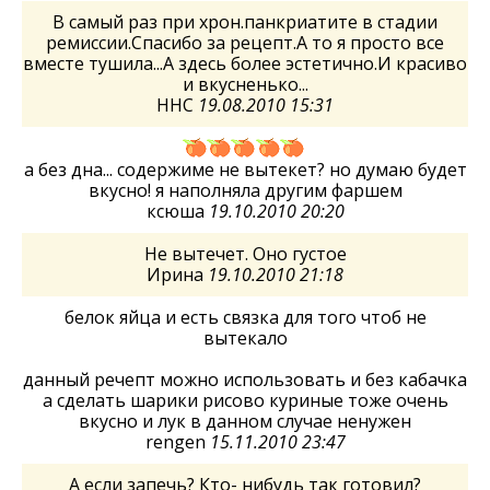
В самый раз при хрон.панкриатите в стадии
ремиссии.Спасибо за рецепт.А то я просто все
вместе тушила...А здесь более эстетично.И красиво
и вкусненько...
ННС
19.08.2010 15:31
а без дна... содержиме не вытекет? но думаю будет
вкусно! я наполняла другим фаршем
ксюша
19.10.2010 20:20
Не вытечет. Оно густое
Ирина
19.10.2010 21:18
белок яйца и есть связка для того чтоб не
вытекало
данный речепт можно использовать и без кабачка
а сделать шарики рисово куриные тоже очень
вкусно и лук в данном случае ненужен
rengen
15.11.2010 23:47
А если запечь? Кто- нибудь так готовил?