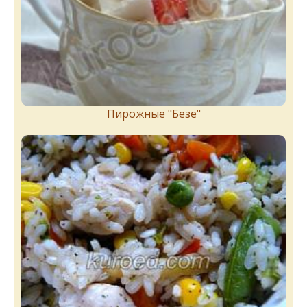
Пирожныe "Бeзe"