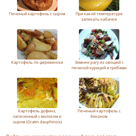
Печеный картофель с сыром
При какой температуре
запекать кабачки
Картофель по-деревенски
Зимнее рагу из овощей с
печеной курицей и грибами
Картофель дофинэ,
Печеный картофель с
запеченный с молоком и
беконом
сыром (Gratin dauphinois)