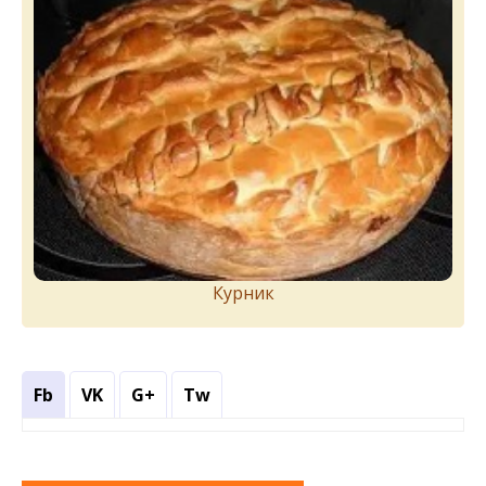
Курник
Fb
VK
G+
Tw