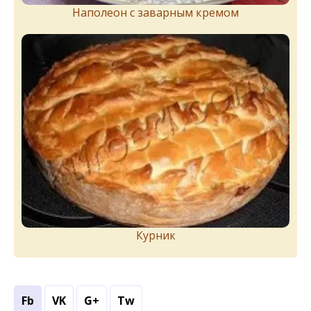
Наполеон с заварным кремом
Курник
Fb
VK
G+
Tw