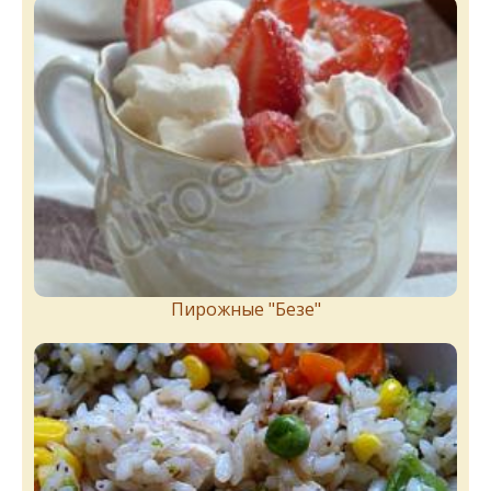
Пирожныe "Бeзe"