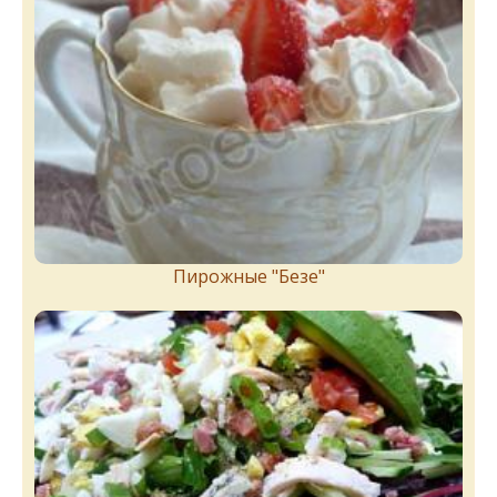
Пирожныe "Бeзe"