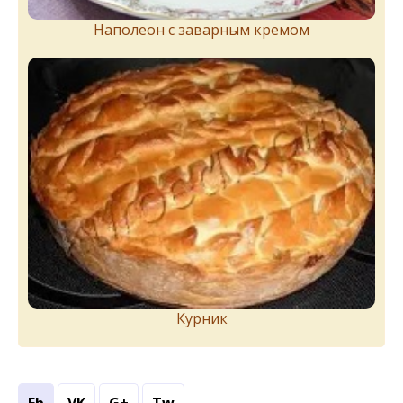
Наполеон с заварным кремом
Курник
Fb
VK
G+
Tw