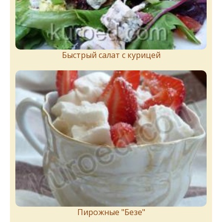
Быстрый салат с курицей
Пирожныe "Бeзe"