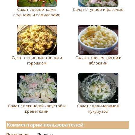
Салат с креветками,
Салат с тунцом и фасолью
огурцами и помидорами
Салат с печенью трески и
Салат с крилем, рисом и
горошком
яблоками
Салат с пекинской капустой и
Салат с кальмарами и
креветками
кукурузой
Комментарии пользователей:
Последние
Первые