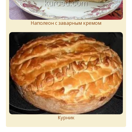
Наполеон с заварным кремом
Курник