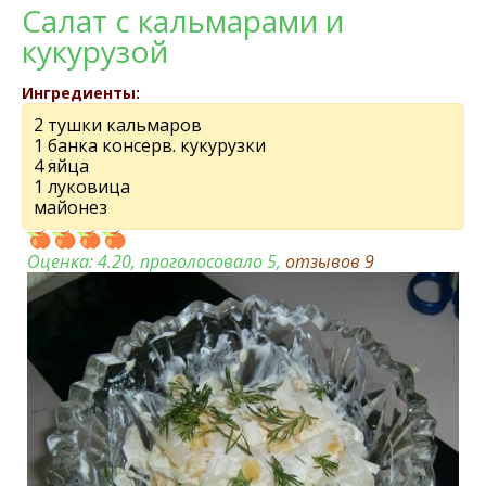
Салат с кальмарами и
кукурузой
Ингредиенты:
2 тушки кальмаров
1 банка консерв. кукурузки
4 яйца
1 луковица
майонез
Оценка:
4.20
, проголосовало 5,
отзывов
9