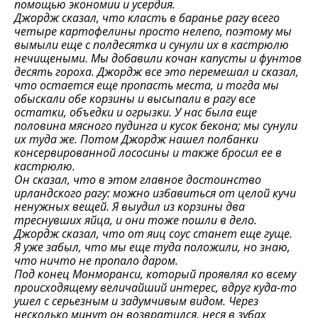
помощью экономии и усердия.
Джордж сказал, что класть в баранье рагу всего
четыре картофелины просто нелепо, поэтому мы
вымыли еще с полдесятка и сунули их в кастрюлю
нечищеными. Мы добавили кочан капусты и фунтов
десять гороха. Джордж все это перемешал и сказал,
что остается еще пропасть места, и тогда мы
обыскали обе корзины и высыпали в рагу все
остатки, объедки и огрызки. У нас была еще
половина мясного пудинга и кусок бекона; мы сунули
их туда же. Потом Джордж нашел полбанки
консервированной лососины и также бросил ее в
кастрюлю.
Он сказал, что в этом главное достоинство
ирландского рагу: можно избавиться от целой кучи
ненужных вещей. Я выудил из корзины два
треснувших яйца, и они тоже пошли в дело.
Джордж сказал, что от яиц соус станет еще гуще.
Я уже забыл, что мы еще туда положили, но знаю,
что ничто не пропало даром.
Под конец Монморанси, который проявлял ко всему
происходящему величайший интерес, вдруг куда-то
ушел с серьезным и задумчивым видом. Через
несколько минут он возвратился, неся в зубах