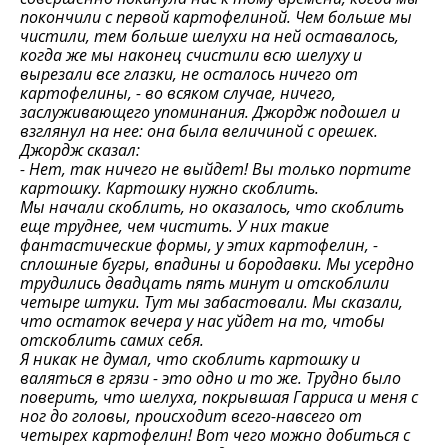
покончили с первой картофелиной. Чем больше мы
чистили, тем больше шелухи на ней оставалось,
когда же мы наконец счистили всю шелуху и
вырезали все глазки, не осталось ничего от
картофелины, - во всяком случае, ничего,
заслуживающего упоминания. Джордж подошел и
взглянул на нее: она была величиной с орешек.
Джордж сказал:
- Нет, так ничего не выйдет! Вы только портите
картошку. Картошку нужно скоблить.
Мы начали скоблить, но оказалось, что скоблить
еще труднее, чем чистить. У них такие
фантастические формы, у этих картофелин, -
сплошные бугры, впадины и бородавки. Мы усердно
трудились двадцать пять минут и отскоблили
четыре штуки. Тут мы забастовали. Мы сказали,
что остаток вечера у нас уйдет на то, чтобы
отскоблить самих себя.
Я никак не думал, что скоблить картошку и
валяться в грязи - это одно и то же. Трудно было
поверить, что шелуха, покрывшая Гарриса и меня с
ног до головы, происходит всего-навсего от
четырех картофелин! Вот чего можно добиться с