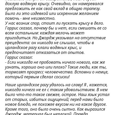
дохлую водяную крысу. Очевидно, он намеревался
предложить ее как свой вклад в общую трапезу.
Было ли это издевкой или искренним желанием
помочь - мне неизвестно.
У нас возник спор, стоит ли пускать крысу в дело.
Гаррис сказал, почему бы и нет, если смешать ее со
всем остальным: каждая мелочь может
пригодиться. Но Джордж указывал на отсутствие
прецедента: он никогда не слышал, чтобы в
ирландское рагу клали водяных крыс, и
предпочитает отказаться от опытов.
Гаррис сказал:
- Если никогда не пробовать ничего нового, как же
узнать, хорошо оно или плохо? Такие люди, как ты,
тормозят прогресс человечества. Вспомни о немце,
который первым сделал сосиски!
Наше ирландское рагу удалось на славу! Я , кажется,
никогда ничего не ел с таким удовольствием. В нем
было что-то такое свежее, острое. Наш язык устал
от старых, избитых ощущений; перед нами было
новое блюдо, не похожее вкусом ни на какое другое.
Кроме того, оно было очень сытно. Как выразился
Джордж, материал был неплохой. Правда,