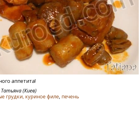
ого аппетита!
:
Татьяна (Киев)
е грудки, куриное филе
,
печень