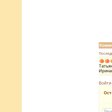
Комме
Послед
Татьян
Ирин
Войти
Ост