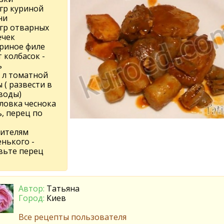
 гр куриной
ни
 гр отварных
ечек
уриное филе
т колбасок -
ь
т. л томатной
 ( развести в
 воды)
оловка чеснока
ь, перец по
бителям
енького -
вьте перец
Автор:
Татьяна
Город:
Киев
Все рецепты пользователя