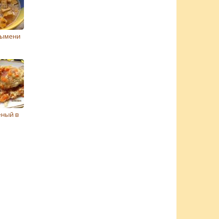
вымени
еный в