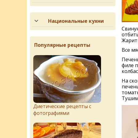
Национальные кухни
Свиную
отбить
Жарить
Популярные рецепты
Все м
Печень
филе п
колбас
На ск
печень
томат
Тушим 
Диетические рецепты с
фотографиями