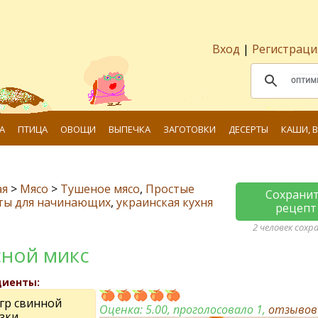
Вход
|
Регистраци
А
ПТИЦА
ОВОЩИ
ВЫПЕЧКА
ЗАГОТОВКИ
ДЕСЕРТЫ
КАШИ, 
ая
>
Мясо
>
Тушеное мясо
,
Простые
Сохрани
ты для начинающих
,
украинская кухня
рецепт
2 человек сохр
ной микс
диенты:
 гр свинной
Оценка:
5.00
, проголосовало 1,
отзыво
зки