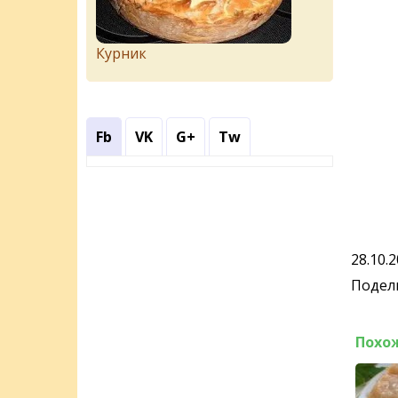
Курник
Fb
VK
G+
Tw
28.10.
Подели
Похо