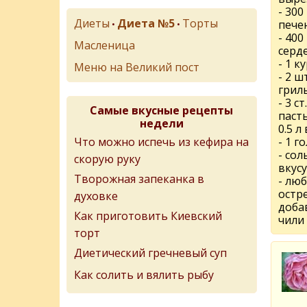
- 300
Диеты
Диета №5
Торты
пече
•
•
- 400
Масленица
серд
- 1 к
Меню на Великий пост
- 2 ш
грил
- 3 с
Самые вкусные рецепты
пасты
недели
0.5 л
Что можно испечь из кефира на
- 1 г
- сол
скорую руку
вкусу
Творожная запеканка в
- лю
остр
духовке
доба
Как приготовить Киевский
чили
торт
Диетический гречневый суп
Как солить и вялить рыбу