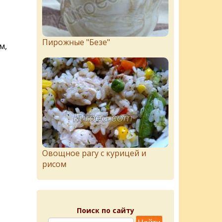
Пирожныe "Бeзe"
м,
Овощное рагу с курицей и
рисом
Поиск по сайту