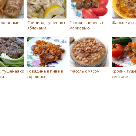
рованные
Свинина, тушеная с
Говяжья печень с
Жаркое из 
ы
яблоками
морковью
, тушеная со
Говядина в пиве в
Фасоль с мясом
Кролик туш
ми
горшочке
сметане