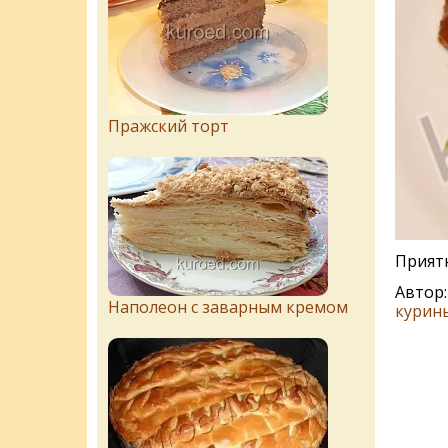
Пражский торт
Приятн
Автор
Наполеон с заварным кремом
курины