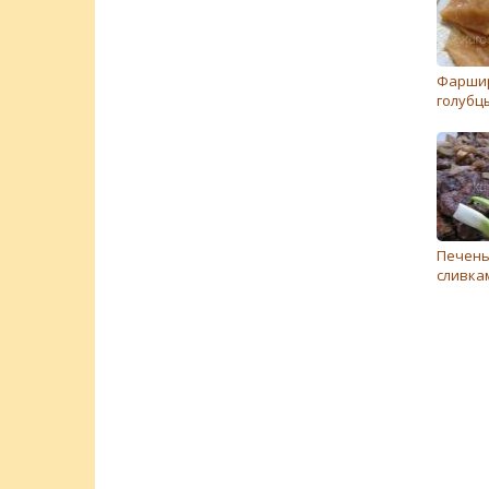
Фарши
голубц
Печень
сливка