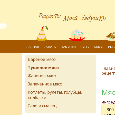
ГЛАВНАЯ
САЛАТЫ
ЗАКУСКИ
СУПЫ
МЯСО
РЫБ
Вареное мясо
Тушеное мясо
Главн
рецеп
Жареное мясо
Запеченное мясо
Мяс
Котлеты, рулеты, голубцы,
колбаски
Ингре
Сало и смалец
- 300
выре