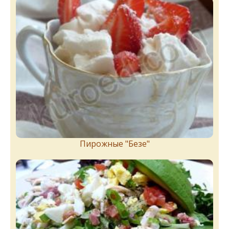
Пирожныe "Бeзe"