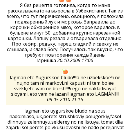
Я без рецепта готовила, когда то мама
рассказывала (она выросла в Узбекистане). Так из
всего, что тут перечислено, овощного, я положила
поджаренный лук и морковь. Заправила до
корочки обжаренное мясо, которое варилось в
бульёне минут 50, добавила крупнонарезанной
картошки. Лапшу резала и отваривала отдельно.
Про кефир, редьку, перец сладкий и свеклу не
слышала, и слава Богу. Получилось так вкусно, что
требуют повторения каждый день.
Иришка
20.10.2009 17:06
lagman eto Yugurskoe bludo!!!!a ne uzbekskoe!!i ne
nujno tam ni markovi,ni kapusti ni tem bolee
svekli,eto vam ne borsh!!!!!i ego ne nakladivayut
sloyami, eto vam ne lazan!!!lagman eto LAGMAN!!!!!
09.05.2010 21:16
lagman eto uygurskoe bludo na sous
nado:miaso,luk,perets strushkoviy polugorkiy,fasol
dlinnuyu zelennuyu,selderey no ne listuya, tomat dlia
zajarki sol perets po vkusu:ovoshi ne nado perejarivat