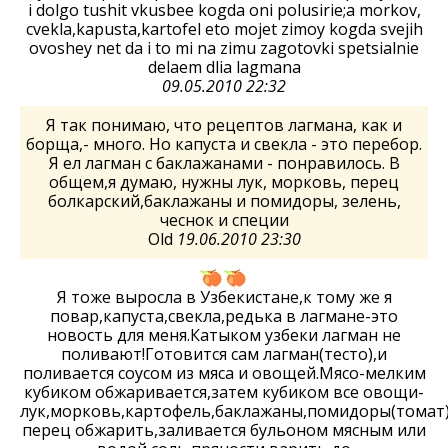
i dolgo tushit vkusbee kogda oni polusirie;a morkov,
cvekla,kapusta,kartofel eto mojet zimoy kogda svejih
ovoshey net da i to mi na zimu zagotovki spetsialnie
delaem dlia lagmana
09.05.2010 22:32
Я так понимаю, что рецептов лагмана, как и
борща,- много. Но капуста и свекла - это перебор.
Я ел лагман с баклажанами - понравилось. В
общем,я думаю, нужны лук, морковь, перец
болкарский,баклажаны и помидоры, зелень,
чеснок и специи
Old
19.06.2010 23:30
Я тоже выросла в Узбекистане,к тому же я
повар,капуста,свекла,редька в лагмане-это
новость для меня.Катыком узбеки лагман не
поливают!Готовится сам лагман(тесто),и
поливается соусом из мяса и овощей.Мясо-мелким
кубиком обжаривается,затем кубиком все овощи-
лук,морковь,картофель,баклажаны,помидоры(томат)
перец обжарить,заливается бульоном мясным или