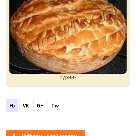
Курник
Fb
VK
G+
Tw