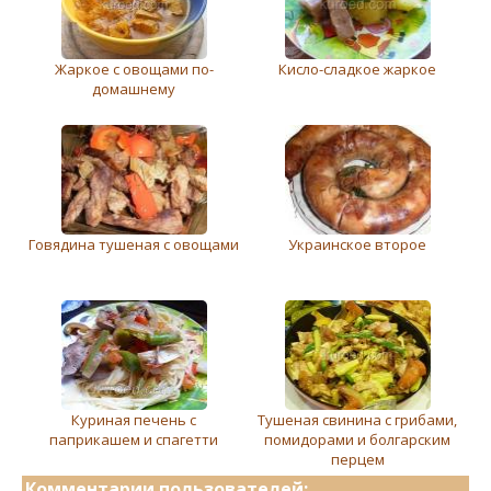
Жаркое с овощами по-
Кисло-сладкое жаркое
домашнему
Говядина тушеная с овощами
Украинское второе
Куриная печень с
Тушеная свинина с грибами,
паприкашем и спагетти
помидорами и болгарским
перцем
Комментарии пользователей: