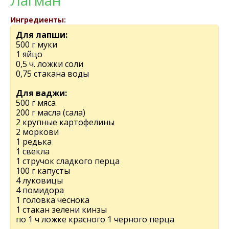
Лагман
Ингредиенты:
Для лапши:
500 г муки
1 яйцо
0,5 ч. ложки соли
0,75 стакана воды
Для ваджи:
500 г мяса
200 г масла (сала)
2 крупные картофелины
2 моркови
1 редька
1 свекла
1 стручок сладкого перца
100 г капусты
4 луковицы
4 помидора
1 головка чеснока
1 стакан зелени кинзы
по 1 ч ложке красного 1 черного перца