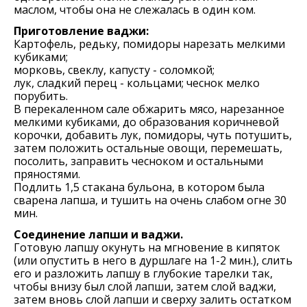
маслом, чтобы она не слежалась в один ком.
Приготовление ваджи:
Картофель, редьку, помидоры нарезать мелкими
кубиками;
морковь, свеклу, капусту - соломкой;
лук, сладкий перец - кольцами; чеснок мелко
порубить.
В перекаленном сале обжарить мясо, нарезанное
мелкими кубиками, до образования коричневой
корочки, добавить лук, помидоры, чуть потушить,
затем положить остальные овощи, перемешать,
посолить, заправить чесноком и остальными
пряностями.
Подлить 1,5 стакана бульона, в котором была
сварена лапша, и тушить на очень слабом огне 30
мин.
Соединение лапши и ваджи.
Готовую лапшу окунуть на мгновение в кипяток
(или опустить в него в дуршлаге на 1-2 мин.), слить
его и разложить лапшу в глубокие тарелки так,
чтобы внизу был слой лапши, затем слой ваджи,
затем вновь слой лапши и сверху залить остатком