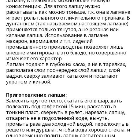
лагману в целом как можно более нежную
консистенцию. Для этого лапшу нужно
раскатывать как можно тоньше, т.к. она в лагмане
играет роль главного отличительного признака. В
дунганском (так называемом настоящем лагмане)
применяется только тянутая, а не резаная или
катаная лапша. Использование в лагмане
макарон, вермишели и т.п. изделий
промышленного производства позволяет лишь
внешне имитировать это блюдо, но совершенно
изменяет его характер.
Лагман подают в глубоких касах, а не в тарелках,
располагая слои поочередно: слой лапши, слой
ваджи, сверху заливают катыком и посыпают
укропом и кинзой.
Приготовление лапши:
Замесить крутое тесто, скатать его в шар, дать
полежать под салфеткой 15 мин, раскатать в
тонкий пласт, свернуть в рулет, нарезать лапшу,
отварить ее в подсоленной воде, вынуть,
промыть раза два холодной водой, переложить в
решето или дуршлаг, чтобы вода хорошо стекла, и
одновременно полить лапшу растительным