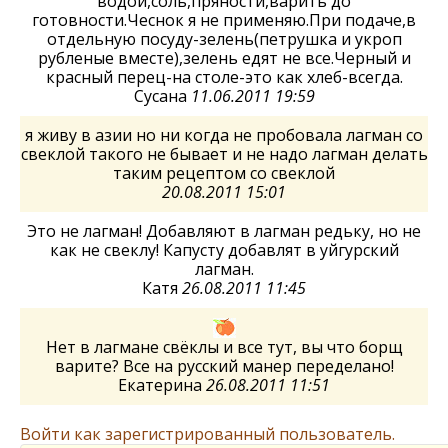
водой,соль,пряности,варить до
готовности.Чеснок я не применяю.При подаче,в
отдельную посуду-зелень(петрушка и укроп
рубленые вместе),зелень едят не все.Черный и
красный перец-на столе-это как хлеб-всегда.
Сусана
11.06.2011 19:59
я живу в азии но ни когда не пробовала лагман со
свеклой такого не бывает и не надо лагман делать
таким рецептом со свеклой
20.08.2011 15:01
Это не лагман! Добавляют в лагман редьку, но не
как не свеклу! Капусту добавлят в уйгурский
лагман.
Катя
26.08.2011 11:45
Нет в лагмане свёклы и все тут, вы что борщ
варите? Все на русский манер переделано!
Екатерина
26.08.2011 11:51
Войти как зарегистрированный пользователь.