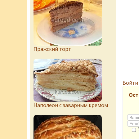
Пражский торт
Войти
Ост
Наполеон с заварным кремом