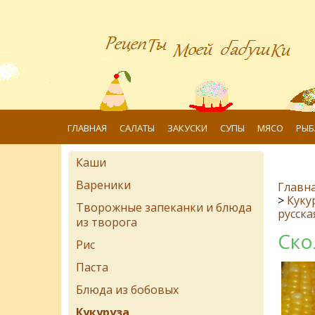
ГЛАВНАЯ
САЛАТЫ
ЗАКУСКИ
СУПЫ
МЯСО
РЫБ
Каши
Вареники
Главн
>
Куку
Творожные запеканки и блюда
русска
из творога
Ско
Рис
Паста
Блюда из бобовых
Кукуруза