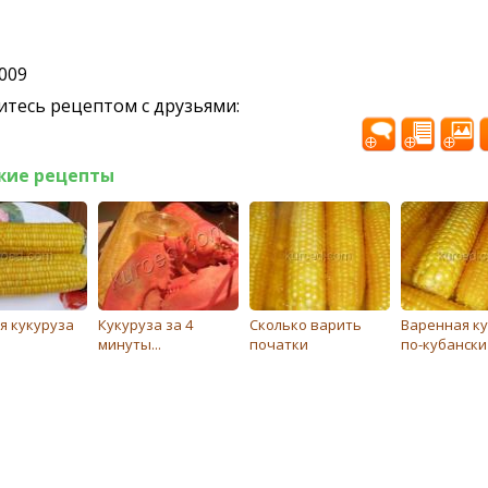
2009
тесь рецептом с друзьями:
жие рецепты
я кукуруза
Кукуруза за 4
Сколько варить
Варенная ку
минуты...
початки
по-кубански