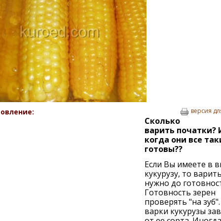
версия дл
овление:
Сколько
варить початки? 
когда они все так
готовы??
Если Вы имеете в в
кукурузу, то варить
нужно до готовнос
Готовность зерен
проверять "на зуб"
варки кукурузы за
от ее сорта. Иногда