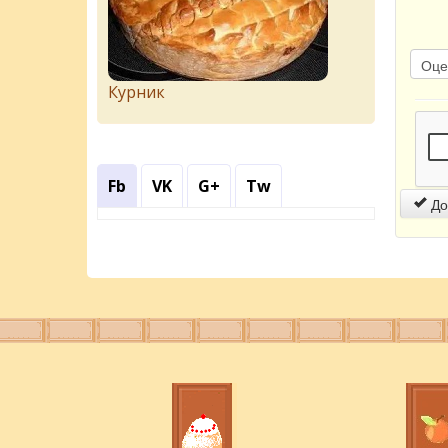
Курник
Fb
VK
G+
Tw
До