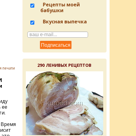
Рецепты моей
бабушки
Вкусная выпечка
290 ЛЕНИВЫХ РЕЦЕПТОВ
я печати
И
и
иду
 ее
ти.
. Время
висит
 это