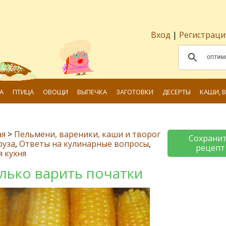
Вход
|
Регистраци
А
ПТИЦА
ОВОЩИ
ВЫПЕЧКА
ЗАГОТОВКИ
ДЕСЕРТЫ
КАШИ, 
ая
>
Пельмени, вареники, каши и творог
Сохрани
руза
,
Ответы на кулинарные вопросы
,
рецепт
я кухня
лько варить початки