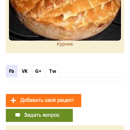
Курник
Fb
VK
G+
Tw