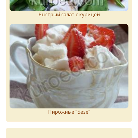
Быстрый салат с курицей
Пирожныe "Бeзe"