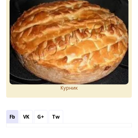
Курник
Fb
VK
G+
Tw