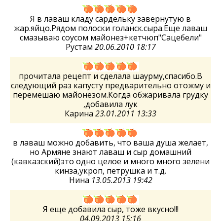
Я в лаваш кладу сардельку завернутую в
жар.яйцо.Рядом полоски голанск.сыра.Еще лаваш
смазываю соусом майонез+кетчюп"Сацебели"
Рустам
20.06.2010 18:17
прочитала рецепт и сделала шаурму,спасибо.В
следующий раз капусту предварительно отожму и
перемешаю майонезом.Когда обжаривала грудку
,добавила лук
Карина
23.01.2011 13:33
в лаваш можно добавить, что ваша душа желает,
но Армяне знают лаваш и сыр домашний
(кавказский)это одно целое и много много зелени
кинза,укроп, петрушка и т.д.
Нина
13.05.2013 19:42
Я еще добавила сыр, тоже вкусно!!!
04.09.2013 15:16