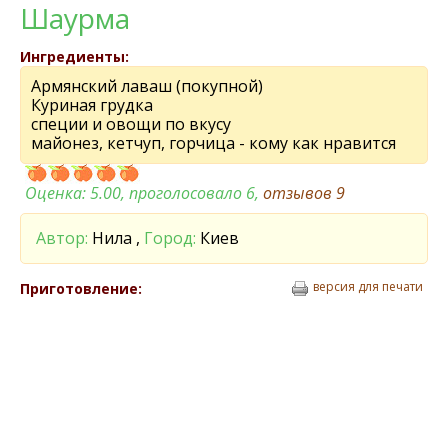
Шаурма
Ингредиенты:
Армянский лаваш (покупной)
Куриная грудка
специи и овощи по вкусу
майонез, кетчуп, горчица - кому как нравится
Оценка:
5.00
, проголосовало 6,
отзывов
9
Автор:
Нила ,
Город:
Киев
версия для печати
Приготовление: