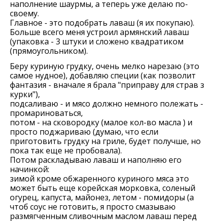
наполнение шаурмы, а теперь уже делаю по-
своему.
Главное - это подобрать лаваш (я их покупаю).
Больше всего меня устроил армянский лаваш
(упаковка - 3 штуки и сложено квадратиком
(прямоугольником).
Беру куриную грудку, очень мелко нарезаю (это
самое нудное), добавляю специи (как позволит
фантазия - вначале я брала "приправу для страв з
курки"),
подсаливаю - и мясо должно немного полежать -
промариноваться,
потом - на сковородку (малое кол-во масла ) и
просто поджариваю (думаю, что если
приготовить грудку на гриле, будет получше, но
пока так еще не пробовала).
Потом раскладываю лаваш и наполняю его
начинкой:
зимой кроме обжаренного куриного мяса это
может быть еще корейская морковка, соленый
огурец, капуста, майонез, летом - помидоры (а
чтоб соус не готовить, я просто смазываю
размягченным сливочным маслом лаваш перед