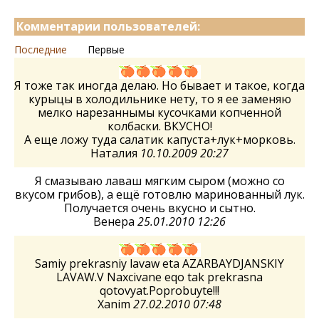
Комментарии пользователей:
Последние
Первые
Я тоже так иногда делаю. Но бывает и такое, когда
курыцы в холодильнике нету, то я ее заменяю
мелко нарезаннымы кусочками копченной
колбаски. ВКУСНО!
А еще ложу туда салатик капуста+лук+морковь.
Наталия
10.10.2009 20:27
Я смазываю лаваш мягким сыром (можно со
вкусом грибов), а ещё готовлю маринованный лук.
Получается очень вкусно и сытно.
Венера
25.01.2010 12:26
Samiy prekrasniy lavaw eta AZARBAYDJANSKIY
LAVAW.V Naxcivane eqo tak prekrasna
qotovyat.Poprobuyte!!!
Xanim
27.02.2010 07:48