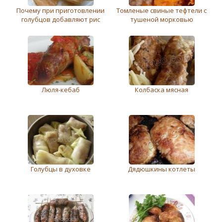
Почему при приготовлении
Томленые свиные тефтели с
голубцов добавляют рис
тушеной морковью
Люля-кебаб
Колбаска мясная
Голубцы в духовке
Дядюшкины котлеты