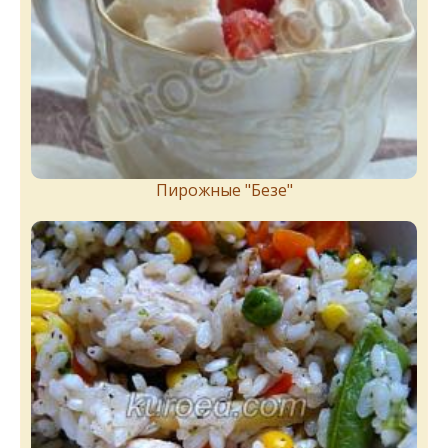
Пирожныe "Бeзe"