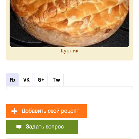
Курник
Fb
VK
G+
Tw