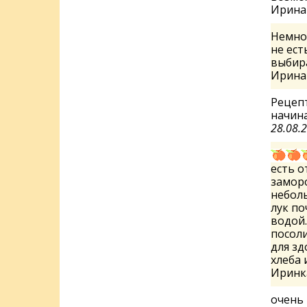
Ирин
Немног
не ест
выбира
Ирин
Рецепт
начина
28.08.
есть о
заморо
неболь
лук по
водой.
посоли
для зд
хлеба 
Ирин
очень 