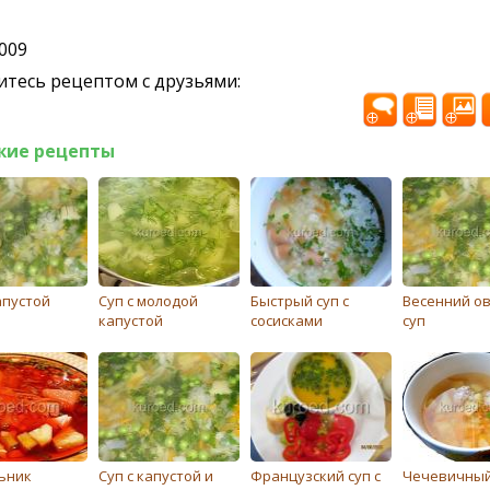
2009
тесь рецептом с друзьями:
жие рецепты
апустой
Суп с молодой
Быстрый суп с
Весенний о
капустой
сосисками
суп
ьник
Суп с капустой и
Французский суп с
Чечевичный