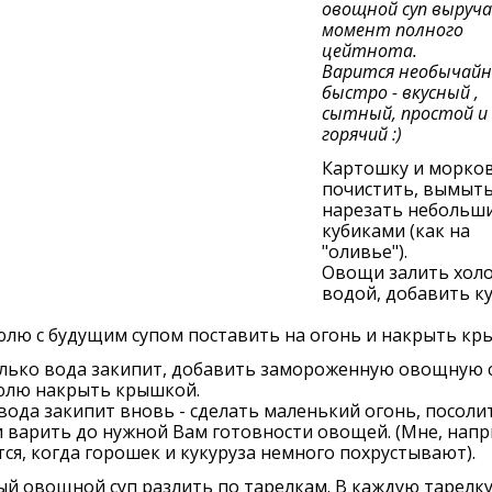
овощной суп выруча
момент полного
цейтнота.
Варится необычайн
быстро - вкусный ,
сытный, простой и
горячий :)
Картошку и морко
почистить, вымыть
нарезать небольш
кубиками (как на
"оливье").
Овощи залить хол
водой, добавить к
лю с будущим супом поставить на огонь и накрыть кр
олько вода закипит, добавить замороженную овощную с
юлю накрыть крышкой.
вода закипит вновь - сделать маленький огонь, посоли
и варить до нужной Вам готовности овощей. (Мне, напр
ся, когда горошек и кукуруза немного похрустывают).
й овощной суп разлить по тарелкам. В каждую тарелку