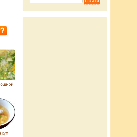
вощной
 суп