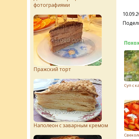
фотографиями
10.09.
Подели
Похо
Пражский торт
Суп с к
Наполеон с заварным кремом
Свекол