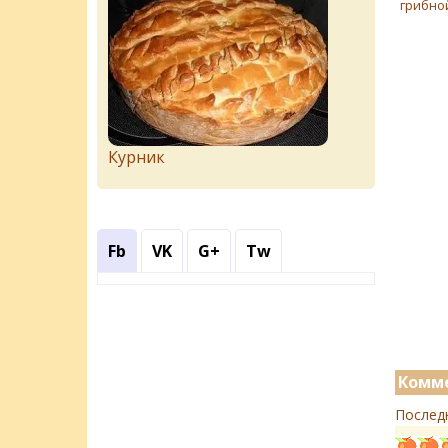
грибно
Курник
Fb
VK
G+
Tw
Комме
Послед