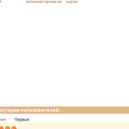
й
зеленым горошком
сыром
нтарии пользователей:
ние
Первые