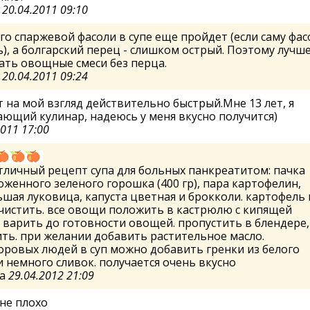
а
20.04.2011 09:10
о спаржевой фасоли в супе еще пройдет (если саму фас
ь), а болгарский перец - слишком острый. Поэтому лучш
ть овощные смеси без перца.
а
20.04.2011 09:24
 на мой взгляд действительно быстрый.Мне 13 лет, я
ющий кулинар, надеюсь у меня вкусно получится)
2011 17:00
тличный рецепт супа для больных панкреатитом: пачка
женного зеленого горошка (400 гр), пара картофелин,
шая луковица, капуста цветная и брокколи. картофель 
чистить. все овощи положить в кастрюлю с кипящей
 варить до готовности овощей. пропустить в блендере,
ть. при желании добавить растительное масло.
оровых людей в суп можно добавить гренки из белого
и немного сливок. получается очень вкусно
ка
29.04.2012 21:09
не плохо