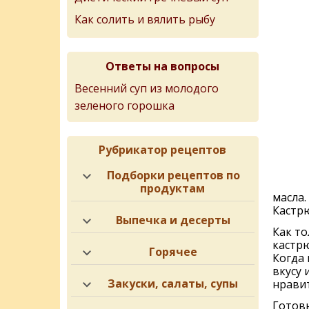
Как солить и вялить рыбу
Ответы на вопросы
Весенний суп из молодого
зеленого горошка
Рубрикатор рецептов
Подборки рецептов по
продуктам
масла.
Кастрю
Выпечка и десерты
Как т
кастр
Горячее
Когда 
вкусу 
Закуски, салаты, супы
нравит
Готовы