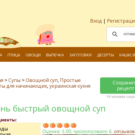
Вход
|
Регистраци
А
ПТИЦА
ОВОЩИ
ВЫПЕЧКА
ЗАГОТОВКИ
ДЕСЕРТЫ
КАШИ, 
ая
>
Супы
>
Овощной суп
,
Простые
Сохрани
ты для начинающих
,
украинская кухня
рецепт
14 человек сох
нь быстрый овощной суп
диенты:
оды
Оценка:
5.00
, проголосовало 6,
отзыво
упная