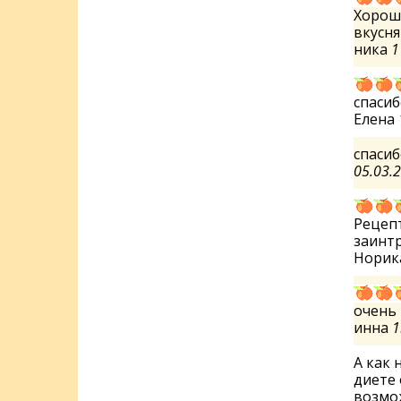
Хорош
вкусн
ника
1
спасиб
Елена
спасиб
05.03.
Рецепт
заинтр
Норик
очень 
инна
1
А как 
диете 
возмо