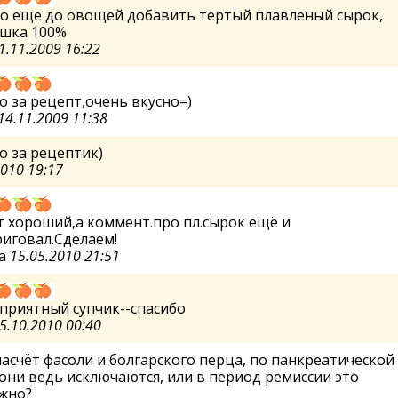
о еще до овощей добавить тертый плавленый сырок,
яшка 100%
1.11.2009 16:22
о за рецепт,очень вкусно=)
14.11.2009 11:38
о за рецептик)
2010 19:17
 хороший,а коммент.про пл.сырок ещё и
иговал.Сделаем!
а
15.05.2010 21:51
приятный супчик--спасибо
5.10.2010 00:40
насчёт фасоли и болгарского перца, по панкреатической
они ведь исключаются, или в период ремиссии это
жно?