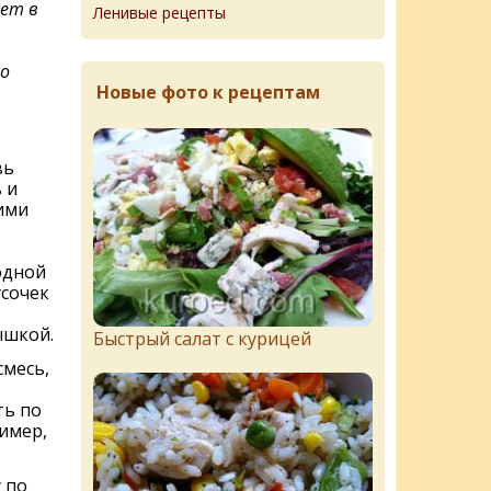
ет в
Ленивые рецепты
о
Новые фото к рецептам
вь
 и
ими
одной
усочек
ышкой.
Быстрый салат с курицей
месь,
ть по
имер,
 по