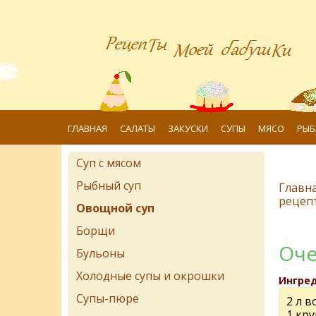
ГЛАВНАЯ
САЛАТЫ
ЗАКУСКИ
СУПЫ
МЯСО
РЫБ
Суп с мясом
Рыбный суп
Главн
рецеп
Овощной суп
Борщи
Оче
Бульоны
Холодные супы и окрошки
Ингре
Супы-пюре
2 л в
1 кр