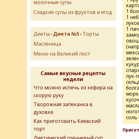
молочные супы
карт
1 бо
Сладкие супы из фруктов и ягод
1 не
луко
1 пач
Диеты
Диета №5
Торты
•
•
замо
овощ
Масленица
(нап
мекси
Меню на Великий пост
зеле
кукур
спар
Самые вкусные рецепты
лук-п
недели
сель
Что можно испечь из кефира на
болг
морко
скорую руку
кусо
Творожная запеканка в
масл
ного
духовке
соль 
Как приготовить Киевский
торт
Пригот
Диетический гречневый суп