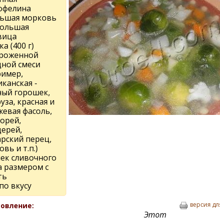
офелина
льшая морковь
большая
вица
ка (400 г)
роженной
ной смеси
ример,
канская -
ный горошек,
уза, красная и
жевая фасоль,
орей,
дерей,
арский перец,
вь и т.п.)
чек сливочного
а размером с
ть
по вкусу
версия дл
овление:
Этот