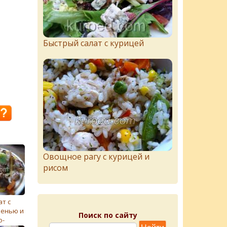
Быстрый салат с курицей
Овощное рагу с курицей и
рисом
ат с
ченью и
Поиск по сайту
о-