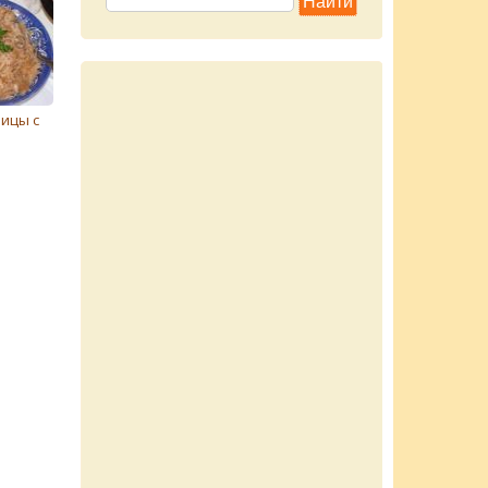
"
рицы с