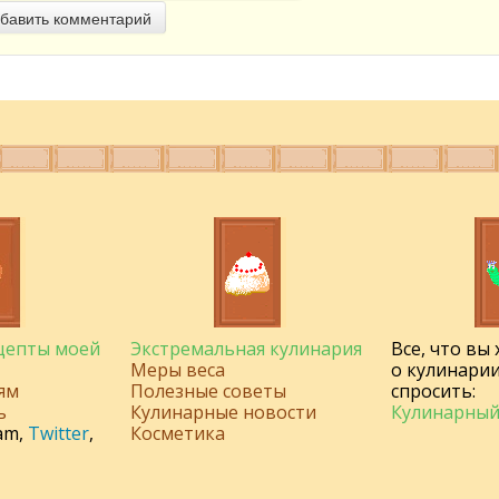
бавить комментарий
ецепты моей
Экстремальная кулинария
Все, что вы
Меры веса
о кулинарии
ям
Полезные советы
спросить:
ь
Кулинарные новости
Кулинарный
am
,
Twitter
,
Косметика