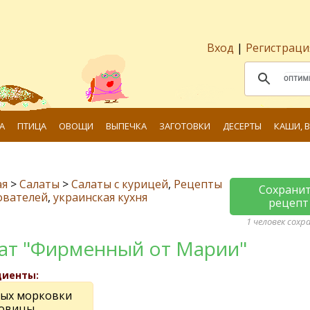
Вход
|
Регистраци
А
ПТИЦА
ОВОЩИ
ВЫПЕЧКА
ЗАГОТОВКИ
ДЕСЕРТЫ
КАШИ, 
ая
>
Салаты
>
Салаты с курицей
,
Рецепты
Сохрани
ователей
,
украинская кухня
рецепт
1 человек сохр
ат "Фирменный от Марии"
диенты:
рых морковки
ковицы