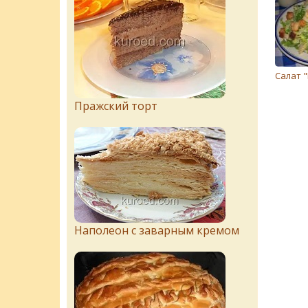
Салат 
Пражский торт
Наполеон с заварным кремом