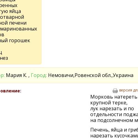
аренных
тую яйца
г отварной
ной печени
г маринованных
ов
ный горошек
ц
нез
р:
Мария К. ,
Город:
Немовичи,Ровенской обл.,Украина
версия дл
овление:
Морковь натереть
крупной терке,
лук нарезать и по
отдельности подж
на подсолнечном м
Печень, яйца и гри
нарезать кусочками