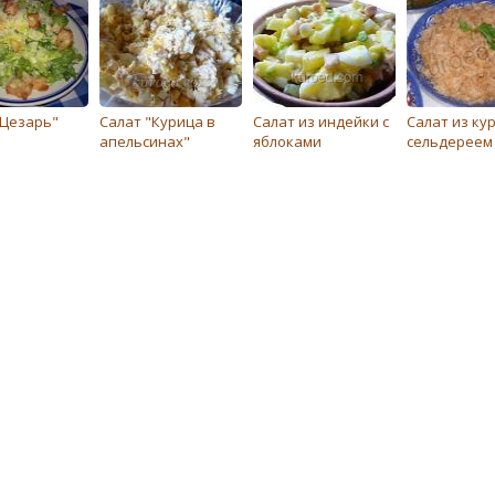
восточному
"Цезарь"
Салат "Курица в
Салат из индейки с
Салат из ку
апельсинах"
яблоками
сeльдeрeeм