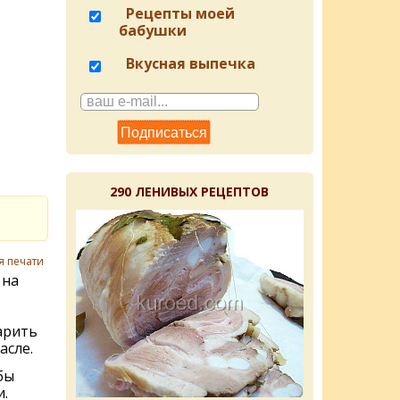
Рецепты моей
бабушки
Вкусная выпечка
290 ЛЕНИВЫХ РЕЦЕПТОВ
я печати
 на
арить
асле.
бы
.