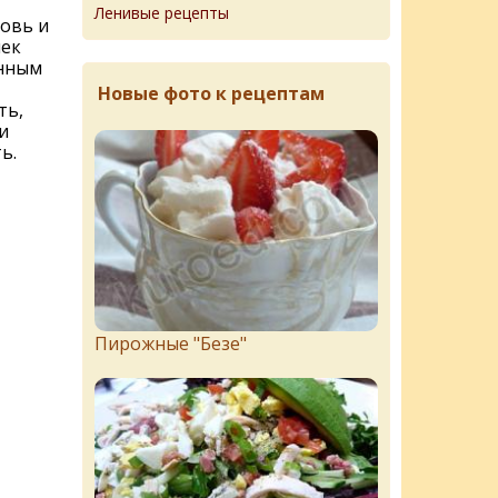
Ленивые рецепты
овь и
шек
анным
Новые фото к рецептам
ть,
и
ь.
Пирожныe "Бeзe"