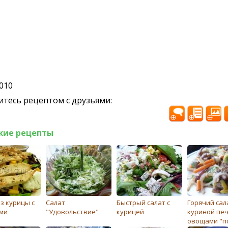
2010
тесь рецептом с друзьями:
жие рецепты
з курицы с
Салат
Быстрый салат с
Горячий сал
ми
"Удовольствие"
курицей
куриной пе
овощами "п