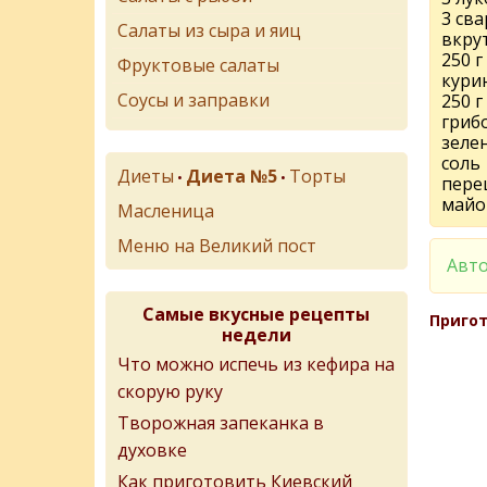
3 св
Салаты из сыра и яиц
вкру
250 
Фруктовые салаты
кури
Соусы и заправки
250 
гриб
зеле
соль
Диеты
Диета №5
Торты
•
•
пере
майо
Масленица
Меню на Великий пост
Авто
Самые вкусные рецепты
Пригот
недели
Что можно испечь из кефира на
скорую руку
Творожная запеканка в
духовке
Как приготовить Киевский