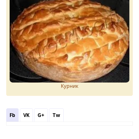
Курник
Fb
VK
G+
Tw