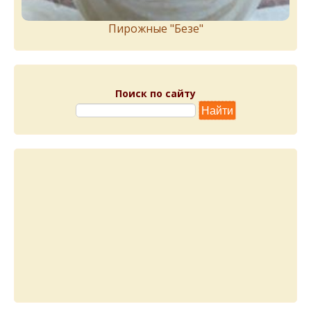
Пирожныe "Бeзe"
Поиск по сайту