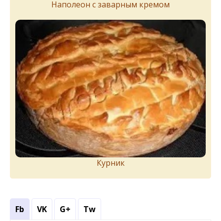
Наполеон с заварным кремом
Курник
Fb
VK
G+
Tw