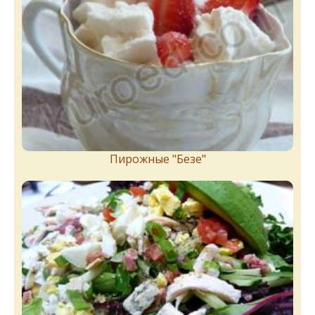
Пирожныe "Бeзe"