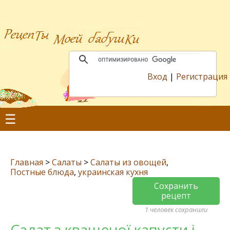
Вход
|
Регистрация
☰
Главная
>
Салаты
>
Салаты из овощей
,
Постные блюда
,
украинская кухня
Сохранить
рецепт
1 человек сохранили
Салат з квашеної капусти і