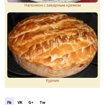
Наполеон с заварным кремом
Курник
Fb
VK
G+
Tw