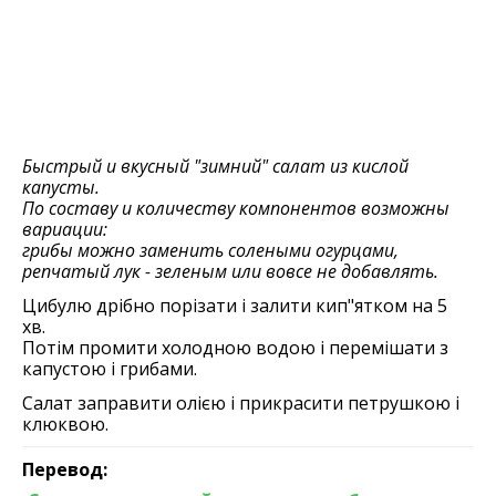
Быстрый и вкусный "зимний" салат из кислой
капусты.
По составу и количеству компонентов возможны
вариации:
грибы можно заменить солеными огурцами,
репчатый лук - зеленым или вовсе не добавлять.
Цибулю дрібно порізати і залити кип"ятком на 5
хв.
Потім промити холодною водою і перемішати з
капустою і грибами.
Салат заправити олією і прикрасити петрушкою і
клюквою.
Перевод: