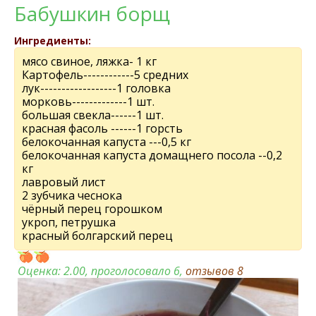
Бабушкин борщ
Ингредиенты:
мясо свиное, ляжка- 1 кг
Картофель------------5 средних
лук------------------1 головка
морковь-------------1 шт.
большая свекла------1 шт.
красная фасоль ------1 горсть
белокочанная капуста ---0,5 кг
белокочанная капуста домащнего посола --0,2
кг
лавровый лист
2 зубчика чеснока
чёрный перец горошком
укроп, петрушка
красный болгарский перец
Оценка:
2.00
, проголосовало 6,
отзывов
8