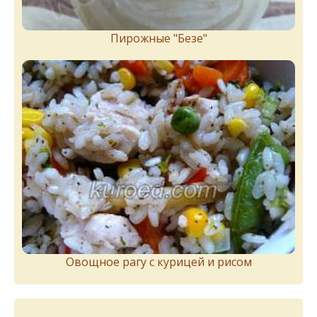
Пирожныe "Бeзe"
Овощное рагу с курицей и рисом