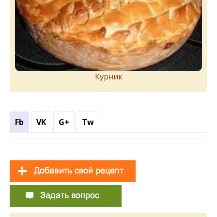
Курник
Fb
VK
G+
Tw