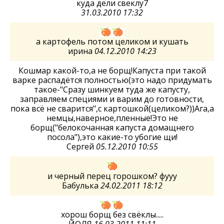
куда дели свеклу7
31.03.2010 17:32
а картофель потом целиком и кушать
ирина
04.12.2010 14:23
Кошмар какой-то,а не борщ!Капуста при такой
варке распадётся полностью(это надо придумать
такое-"Сразу шинкуем туда же капусту,
заправляем специями и варим до готовности,
пока всё не сварится",с картошкой(целиком?))Ага,а
немцы,наверное,пленные!Это не
борщ("белокочанная капуста домащнего
посола"),это какие-то убогие щи!
Сергей
05.12.2010 10:55
и черный перец горошком? фууу
Бабулька
24.02.2011 18:12
хорош борщ без свёклы.....
ЙОЛЯ
16.03.2011 11:11