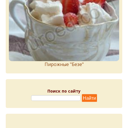
Пирожныe "Бeзe"
Поиск по сайту