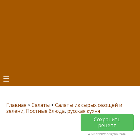
☰
Главная
>
Салаты
>
Салаты из сырых овощей и
зелени
,
Постные блюда
,
русская кухня
Сохранить
рецепт
4 человек сохранили