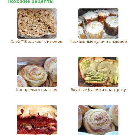
Похожие рецепты
Хлеб "10 злаков" с изюмом
Пасхальные куличи с изюмом
Крендельки с маслом
Вкусные булочки к завтраку