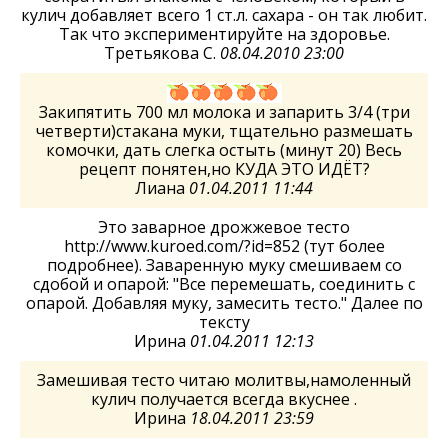
кулич добавляет всего 1 ст.л. сахара - он так любит.
Так что экспериментируйте на здоровье.
Третьякова С.
08.04.2010 23:00
Закипятить 700 мл молока и запарить 3/4 (три
четверти)стакана муки, тщательно размешать
комочки, дать слегка остыть (минут 20) Весь
рецепт понятен,но КУДА ЭТО ИДЁТ?
Лиана
01.04.2011 11:44
Это заварное дрожжевое тесто
http://www.kuroed.com/?id=852 (тут более
подробнее). Заваренную муку смешиваем со
сдобой и опарой: "Все перемешать, соединить с
опарой. Добавляя муку, замесить тесто." Далее по
тексту
Ирина
01.04.2011 12:13
Замешивая тесто читаю молитвы,намоленный
кулич получается всегда вкуснее .
Ирина
18.04.2011 23:59