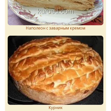
Наполеон с заварным кремом
Курник