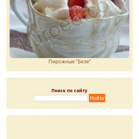
Пирожныe "Бeзe"
Поиск по сайту