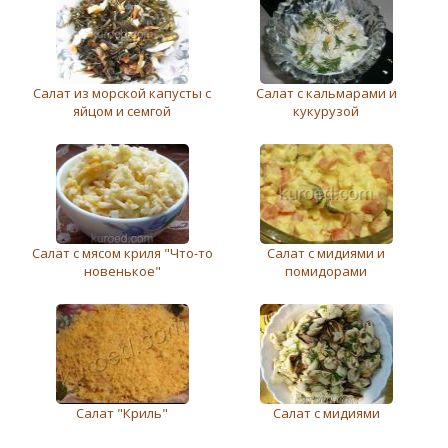
Салат из морской капусты с
Салат с кальмарами и
яйцом и семгой
кукурузой
Салат с мясом криля "Что-то
Салат с мидиями и
новенькое"
помидорами
Салат "Криль"
Салат с мидиями