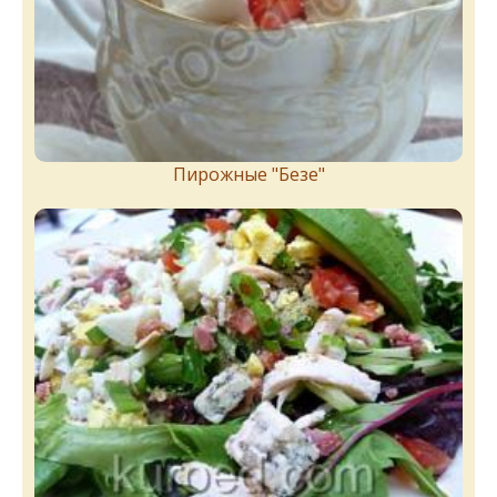
Пирожныe "Бeзe"